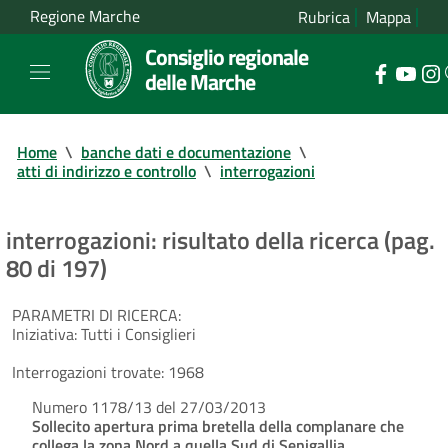
Regione Marche
Rubrica
Mappa
Consiglio regionale
delle Marche
Home
\
banche dati e documentazione
\
atti di indirizzo e controllo
\
interrogazioni
interrogazioni: risultato della ricerca (pag.
80 di 197)
PARAMETRI DI RICERCA:
Iniziativa:
Tutti i Consiglieri
Interrogazioni trovate:
1968
Numero 1178/13 del 27/03/2013
Sollecito apertura prima bretella della complanare che
collega la zona Nord a quella Sud di Senigallia