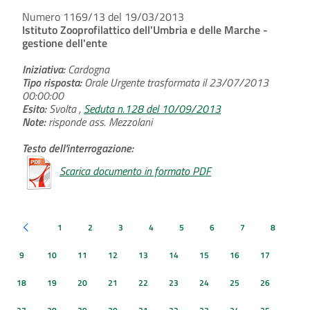
Numero 1169/13 del 19/03/2013
Istituto Zooprofilattico dell'Umbria e delle Marche -
gestione dell'ente
Iniziativa:
Cardogna
Tipo risposta:
Orale Urgente trasformata il 23/07/2013
00:00:00
Esito:
Svolta ,
Seduta n.128 del 10/09/2013
Note:
risponde ass. Mezzolani
Testo dell'interrogazione:
Scarica documento in formato PDF
1
2
3
4
5
6
7
8
Pagina precedente
9
10
11
12
13
14
15
16
17
18
19
20
21
22
23
24
25
26