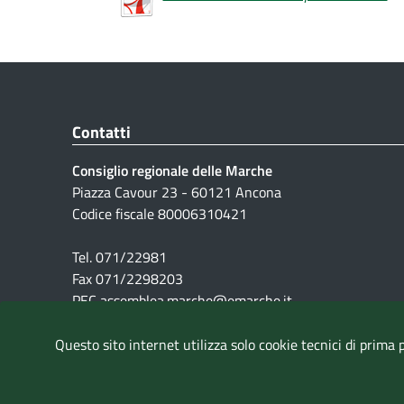
Contatti
Consiglio regionale delle Marche
Piazza Cavour 23 - 60121 Ancona
Codice fiscale 80006310421
Tel. 071/22981
Fax 071/2298203
PEC assemblea.marche@emarche.it
Questo sito internet utilizza solo cookie tecnici di prima 
Pubblicità legale
|
Note Legali
|
Cookie
|
Privacy
|