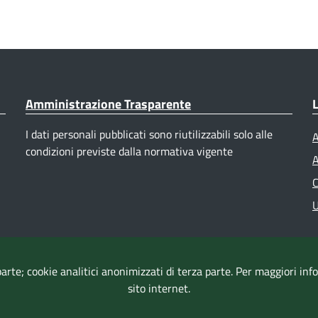
Amministrazione Trasparente
L
I dati personali pubblicati sono riutilizzabili solo alle
A
condizioni previste dalla normativa vigente
A
C
U
parte; cookie analitici anonimizzati di terza parte. Per maggiori in
sito internet.
Accessibilità
|
Dichiarazione di accessibilità
|
Mappa del sito
|