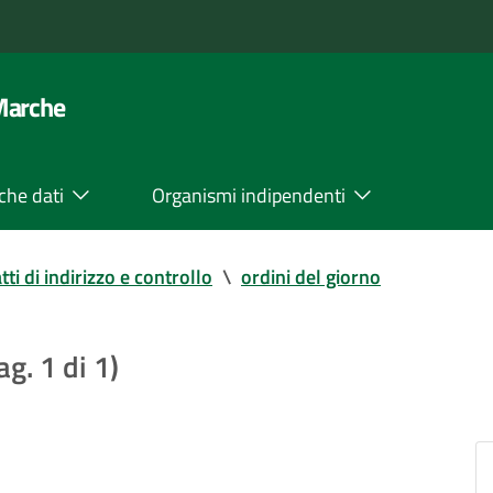
 Marche
che dati
Organismi indipendenti
tti di indirizzo e controllo
\
ordini del giorno
ag. 1 di 1)