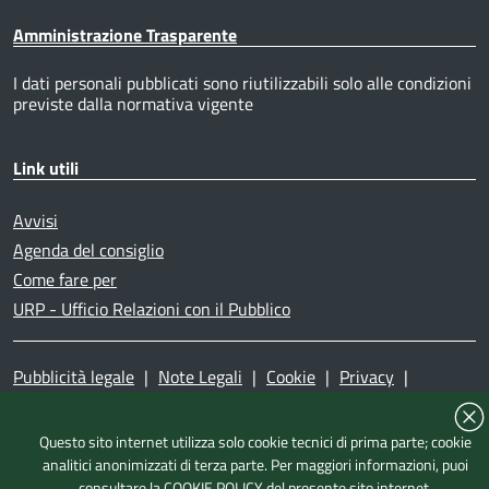
Amministrazione Trasparente
I dati personali pubblicati sono riutilizzabili solo alle condizioni
previste dalla normativa vigente
Link utili
Avvisi
Agenda del consiglio
Come fare per
URP - Ufficio Relazioni con il Pubblico
Pubblicità legale
|
Note Legali
|
Cookie
|
Privacy
|
Accessibilità
|
Dichiarazione di accessibilità
|
Mappa del
sito
|
Questo sito internet utilizza solo cookie tecnici di prima parte; cookie
analitici anonimizzati di terza parte. Per maggiori informazioni, puoi
consultare la
COOKIE POLICY
del presente sito internet.