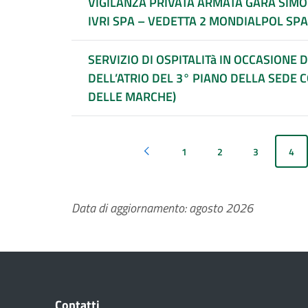
VIGILANZA PRIVATA ARMATA GARA SIMOG N. 8810105 – LOTTO 1 – AL R.T.I. SICURITALIA
IVRI SPA – VEDETTA 2 MONDIALPOL SPA
SERVIZIO DI OSPITALITà IN OCCASIONE 
DELL’ATRIO DEL 3° PIANO DELLA SEDE C
DELLE MARCHE)
1
2
3
4
Pagina precedente
Data di aggiornamento: agosto 2026
Contatti