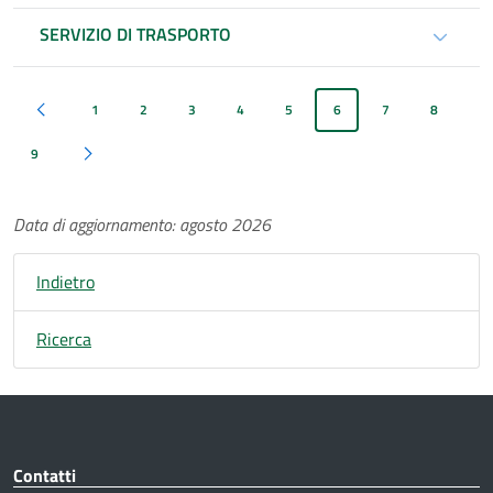
SERVIZIO DI TRASPORTO
1
2
3
4
5
6
7
8
Pagina precedente
9
Pagina successiva
Data di aggiornamento: agosto 2026
Indietro
Ricerca
Contatti