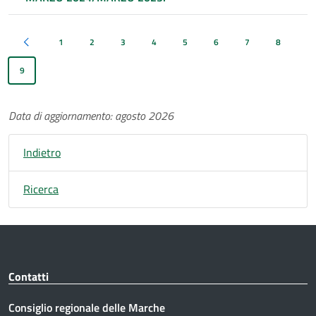
1
2
3
4
5
6
7
8
Pagina precedente
9
Data di aggiornamento: agosto 2026
Indietro
Ricerca
Contatti
Consiglio regionale delle Marche