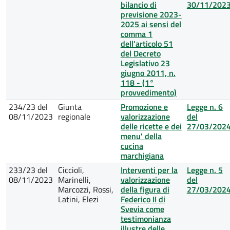
bilancio di
30/11/202
previsione 2023-
2025 ai sensi del
comma 1
dell'articolo 51
del Decreto
Legislativo 23
giugno 2011, n.
118 - (1°
provvedimento)
234/23 del
Giunta
Promozione e
Legge n. 6
08/11/2023
regionale
valorizzazione
del
delle ricette e dei
27/03/202
menu' della
cucina
marchigiana
233/23 del
Ciccioli,
Interventi per la
Legge n. 5
08/11/2023
Marinelli,
valorizzazione
del
Marcozzi, Rossi,
della figura di
27/03/202
Latini, Elezi
Federico II di
Svevia come
testimonianza
illustre delle