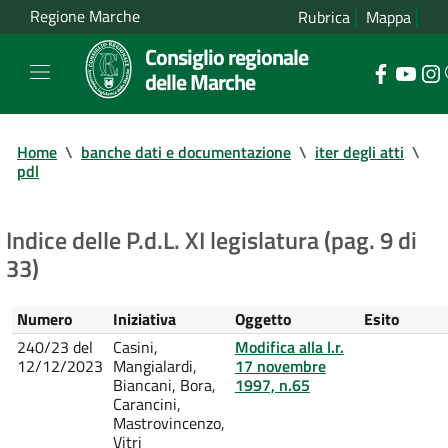
Regione Marche
Rubrica
Mappa
Consiglio regionale
delle Marche
Home
\
banche dati e documentazione
\
iter degli atti
\
pdl
Indice delle P.d.L. XI legislatura (pag. 9 di
33)
Numero
Iniziativa
Oggetto
Esito
240/23 del
Casini,
Modifica alla l.r.
12/12/2023
Mangialardi,
17 novembre
Biancani, Bora,
1997, n.65
Carancini,
Mastrovincenzo,
Vitri