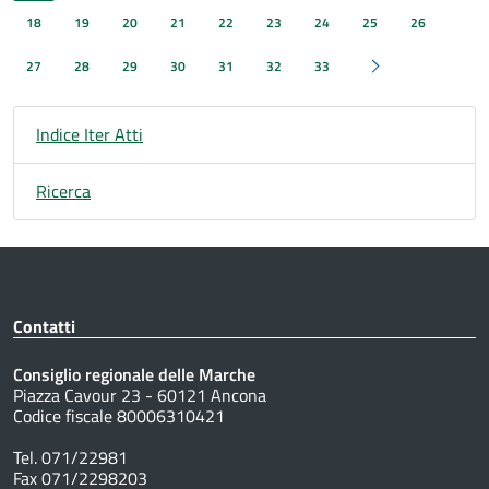
18
19
20
21
22
23
24
25
26
27
28
29
30
31
32
33
Pagina successiva
Indice Iter Atti
Ricerca
Contatti
Consiglio regionale delle Marche
Piazza Cavour 23 - 60121 Ancona
Codice fiscale 80006310421
Tel. 071/22981
Fax 071/2298203