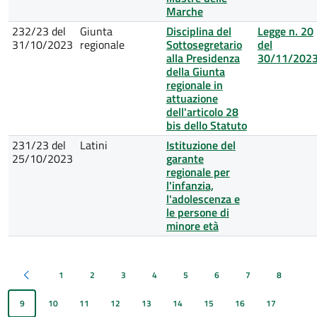
Marche
232/23 del
Giunta
Disciplina del
Legge n. 20
31/10/2023
regionale
Sottosegretario
del
alla Presidenza
30/11/202
della Giunta
regionale in
attuazione
dell'articolo 28
bis dello Statuto
231/23 del
Latini
Istituzione del
25/10/2023
garante
regionale per
l'infanzia,
l'adolescenza e
le persone di
minore età
1
2
3
4
5
6
7
8
Pagina precedente
9
10
11
12
13
14
15
16
17