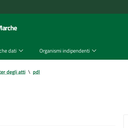
 Marche
che dati
Organismi indipendenti
ter degli atti
\
pdl