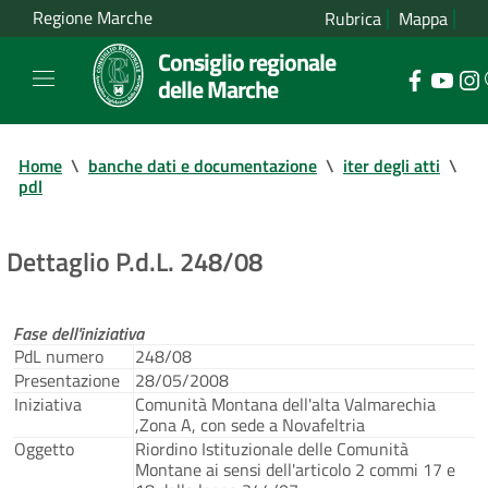
Regione Marche
Rubrica
Mappa
Consiglio regionale
delle Marche
Home
\
banche dati e documentazione
\
iter degli atti
\
pdl
Dettaglio P.d.L. 248/08
Fase dell'iniziativa
PdL numero
248/08
Presentazione
28/05/2008
Iniziativa
Comunità Montana dell'alta Valmarechia
,Zona A, con sede a Novafeltria
Oggetto
Riordino Istituzionale delle Comunità
Montane ai sensi dell'articolo 2 commi 17 e