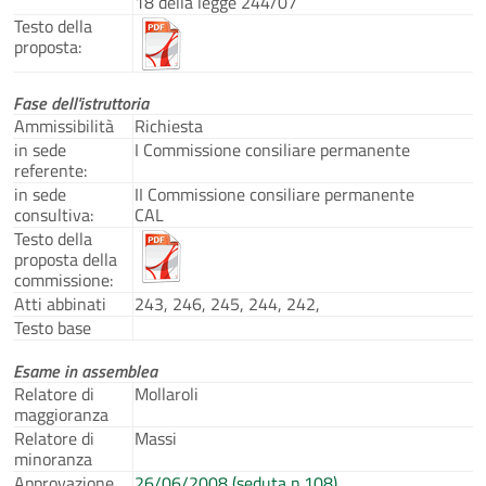
18 della legge 244/07
Testo della
proposta:
Fase dell'istruttoria
Ammissibilità
Richiesta
in sede
I Commissione consiliare permanente
referente:
in sede
II Commissione consiliare permanente
consultiva:
CAL
Testo della
proposta della
commissione:
Atti abbinati
243, 246, 245, 244, 242,
Testo base
Esame in assemblea
Relatore di
Mollaroli
maggioranza
Relatore di
Massi
minoranza
Approvazione
26/06/2008 (seduta n.108)