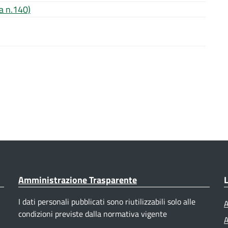
a n.140)
Amministrazione Trasparente
L
I dati personali pubblicati sono riutilizzabili solo alle
A
condizioni previste dalla normativa vigente
A