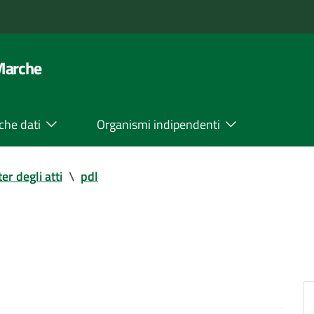
 Marche
che dati
Organismi indipendenti
ter degli atti
\
pdl