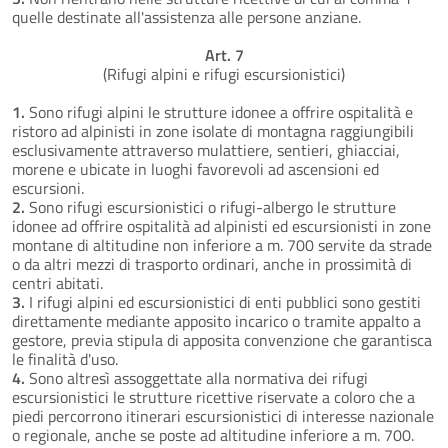
quelle destinate all'assistenza alle persone anziane.
Art. 7
(Rifugi alpini e rifugi escursionistici)
1.
Sono rifugi alpini le strutture idonee a offrire ospitalità e
ristoro ad alpinisti in zone isolate di montagna raggiungibili
esclusivamente attraverso mulattiere, sentieri, ghiacciai,
morene e ubicate in luoghi favorevoli ad ascensioni ed
escursioni.
2.
Sono rifugi escursionistici o rifugi-albergo le strutture
idonee ad offrire ospitalità ad alpinisti ed escursionisti in zone
montane di altitudine non inferiore a m. 700 servite da strade
o da altri mezzi di trasporto ordinari, anche in prossimità di
centri abitati.
3.
I rifugi alpini ed escursionistici di enti pubblici sono gestiti
direttamente mediante apposito incarico o tramite appalto a
gestore, previa stipula di apposita convenzione che garantisca
le finalità d'uso.
4.
Sono altresì assoggettate alla normativa dei rifugi
escursionistici le strutture ricettive riservate a coloro che a
piedi percorrono itinerari escursionistici di interesse nazionale
o regionale, anche se poste ad altitudine inferiore a m. 700.