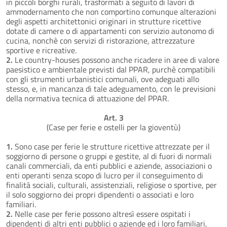
in piccoli borghi rurali, trasformati a seguito di lavori di
ammodernamento che non comportino comunque alterazioni
degli aspetti architettonici originari in strutture ricettive
dotate di camere o di appartamenti con servizio autonomo di
cucina, nonchè con servizi di ristorazione, attrezzature
sportive e ricreative.
2.
Le country-houses possono anche ricadere in aree di valore
paesistico e ambientale previsti dal PPAR, purchè compatibili
con gli strumenti urbanistici comunali, ove adeguati allo
stesso, e, in mancanza di tale adeguamento, con le previsioni
della normativa tecnica di attuazione del PPAR.
Art. 3
(Case per ferie e ostelli per la gioventù)
1.
Sono case per ferie le strutture ricettive attrezzate per il
soggiorno di persone o gruppi e gestite, al di fuori di normali
canali commerciali, da enti pubblici e aziende, associazioni o
enti operanti senza scopo di lucro per il conseguimento di
finalità sociali, culturali, assistenziali, religiose o sportive, per
il solo soggiorno dei propri dipendenti o associati e loro
familiari.
2.
Nelle case per ferie possono altresì essere ospitati i
dipendenti di altri enti pubblici o aziende ed i loro familiari,