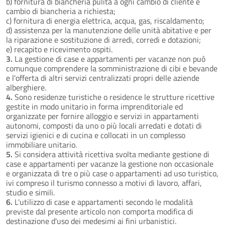
b) fornitura di biancheria pulita a ogni cambio di cliente e
cambio di biancheria a richiesta;
c) fornitura di energia elettrica, acqua, gas, riscaldamento;
d) assistenza per la manutenzione delle unità abitative e per
la riparazione e sostituzione di arredi, corredi e dotazioni;
e) recapito e ricevimento ospiti.
3.
La gestione di case e appartamenti per vacanze non può
comunque comprendere la somministrazione di cibi e bevande
e l'offerta di altri servizi centralizzati propri delle aziende
alberghiere.
4.
Sono residenze turistiche o residence le strutture ricettive
gestite in modo unitario in forma imprenditoriale ed
organizzate per fornire alloggio e servizi in appartamenti
autonomi, composti da uno o più locali arredati e dotati di
servizi igienici e di cucina e collocati in un complesso
immobiliare unitario.
5.
Si considera attività ricettiva svolta mediante gestione di
case e appartamenti per vacanze la gestione non occasionale
e organizzata di tre o più case o appartamenti ad uso turistico,
ivi compreso il turismo connesso a motivi di lavoro, affari,
studio e simili.
6.
L'utilizzo di case e appartamenti secondo le modalità
previste dal presente articolo non comporta modifica di
destinazione d'uso dei medesimi ai fini urbanistici.