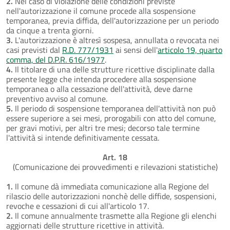
2.
Nel caso di violazione delle condizioni previste
nell'autorizzazione il comune procede alla sospensione
temporanea, previa diffida, dell'autorizzazione per un periodo
da cinque a trenta giorni.
3.
L'autorizzazione è altresì sospesa, annullata o revocata nei
casi previsti dal
R.D. 777/1931
ai sensi dell'
articolo 19, quarto
comma, del D.P.R. 616/1977
.
4.
Il titolare di una delle strutture ricettive disciplinate dalla
presente legge che intenda procedere alla sospensione
temporanea o alla cessazione dell'attività, deve darne
preventivo avviso al comune.
5.
Il periodo di sospensione temporanea dell'attività non può
essere superiore a sei mesi, prorogabili con atto del comune,
per gravi motivi, per altri tre mesi; decorso tale termine
l'attività si intende definitivamente cessata.
Art. 18
(Comunicazione dei provvedimenti e rilevazioni statistiche)
1.
Il comune dà immediata comunicazione alla Regione del
rilascio delle autorizzazioni nonchè delle diffide, sospensioni,
revoche e cessazioni di cui all'articolo 17.
2.
Il comune annualmente trasmette alla Regione gli elenchi
aggiornati delle strutture ricettive in attività.