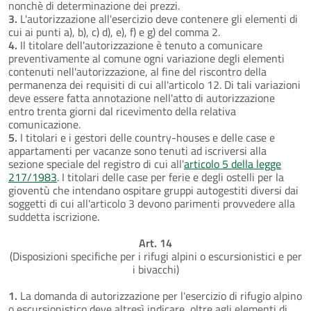
nonchè di determinazione dei prezzi.
3.
L'autorizzazione all'esercizio deve contenere gli elementi di
cui ai punti a), b), c) d), e), f) e g) del comma 2.
4.
Il titolare dell'autorizzazione è tenuto a comunicare
preventivamente al comune ogni variazione degli elementi
contenuti nell'autorizzazione, al fine del riscontro della
permanenza dei requisiti di cui all'articolo 12. Di tali variazioni
deve essere fatta annotazione nell'atto di autorizzazione
entro trenta giorni dal ricevimento della relativa
comunicazione.
5.
I titolari e i gestori delle country-houses e delle case e
appartamenti per vacanze sono tenuti ad iscriversi alla
sezione speciale del registro di cui all'
articolo 5 della legge
217/1983
. I titolari delle case per ferie e degli ostelli per la
gioventù che intendano ospitare gruppi autogestiti diversi dai
soggetti di cui all'articolo 3 devono parimenti provvedere alla
suddetta iscrizione.
Art. 14
(Disposizioni specifiche per i rifugi alpini o escursionistici e per
i bivacchi)
1.
La domanda di autorizzazione per l'esercizio di rifugio alpino
o escursionistico deve altresì indicare, oltre agli elementi di