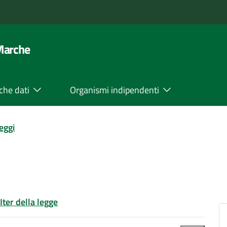
 Marche
che dati
Organismi indipendenti
leggi
Iter della legge