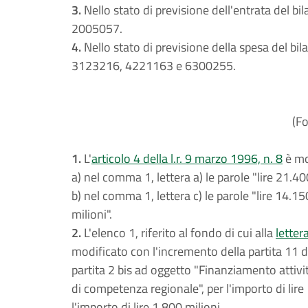
3.
Nello stato di previsione dell'entrata del bi
2005057.
4.
Nello stato di previsione della spesa del bil
3123216, 4221163 e 6300255.
(Fo
1.
L'
articolo 4 della l.r. 9 marzo 1996, n. 8
è mo
a) nel comma 1, lettera a) le parole "lire 21.40
b) nel comma 1, lettera c) le parole "lire 14.15
milioni".
2.
L'elenco 1, riferito al fondo di cui alla
letter
modificato con l'incremento della partita 11 de
partita 2 bis ad oggetto "Finanziamento attività
di competenza regionale", per l'importo di lire 
l'importo di lire 1.800 milioni.