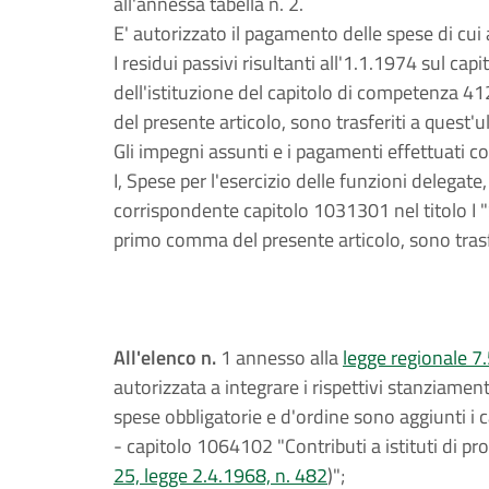
all'annessa tabella n. 2.
E' autorizzato il pagamento delle spese di cu
I residui passivi risultanti all'1.1.1974 sul 
dell'istituzione del capitolo di competenza 4
del presente articolo, sono trasferiti a quest'u
Gli impegni assunti e i pagamenti effettuati co
I, Spese per l'esercizio delle funzioni delegate
corrispondente capitolo 1031301 nel titolo I "
primo comma del presente articolo, sono trasfe
All'elenco n.
1 annesso alla
legge regionale 7
autorizzata a integrare i rispettivi stanziamen
spese obbligatorie e d'ordine sono aggiunti i ca
- capitolo 1064102 "Contributi a istituti di prot
25, legge 2.4.1968, n. 482
)";