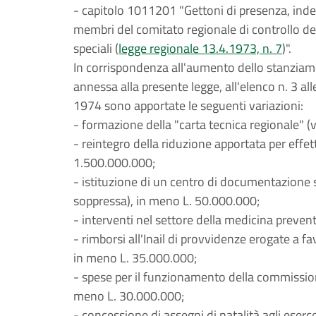
- capitolo 1011201 "Gettoni di presenza, inden
membri del comitato regionale di controllo degl
speciali (
legge regionale 13.4.1973, n. 7
)".
In corrispondenza all'aumento dello stanziame
annessa alla presente legge, all'elenco n. 3 all
1974 sono apportate le seguenti variazioni:
- formazione della "carta tecnica regionale" (v
- reintegro della riduzione apportata per effet
1.500.000.000;
- istituzione di un centro di documentazione 
soppressa), in meno L. 50.000.000;
- interventi nel settore della medicina preven
- rimborsi all'Inail di provvidenze erogate a f
in meno L. 35.000.000;
- spese per il funzionamento della commissione
meno L. 30.000.000;
- concessione di assegni di natalità agli eserc