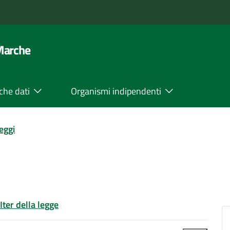
 Marche
che dati
Organismi indipendenti
leggi
Iter della legge