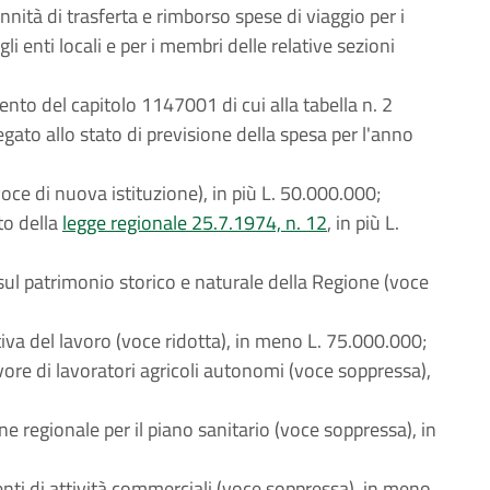
nità di trasferta e rimborso spese di viaggio per i
i enti locali e per i membri delle relative sezioni
nto del capitolo 1147001 di cui alla tabella n. 2
egato allo stato di previsione della spesa per l'anno
oce di nuova istituzione), in più L. 50.000.000;
to della
legge regionale 25.7.1974, n. 12
, in più L.
sul patrimonio storico e naturale della Regione (voce
tiva del lavoro (voce ridotta), in meno L. 75.000.000;
avore di lavoratori agricoli autonomi (voce soppressa),
 regionale per il piano sanitario (voce soppressa), in
enti di attività commerciali (voce soppressa), in meno