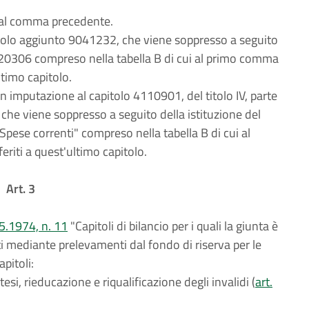
i al comma precedente.
capitolo aggiunto 9041232, che viene soppresso a seguito
120306 compreso nella tabella B di cui al primo comma
ltimo capitolo.
n imputazione al capitolo 4110901, del titolo IV, parte
, che viene soppresso a seguito della istituzione del
Spese correnti" compreso nella tabella B di cui al
riti a quest'ultimo capitolo.
Art. 3
.5.1974, n. 11
"Capitoli di bilancio per i quali la giunta è
ti mediante prelevamenti dal fondo di riserva per le
pitoli:
esi, rieducazione e riqualificazione degli invalidi (
art.