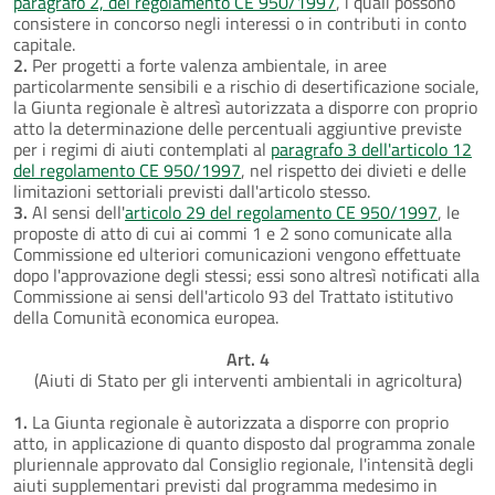
paragrafo 2, del regolamento CE 950/1997
, i quali possono
consistere in concorso negli interessi o in contributi in conto
capitale.
2.
Per progetti a forte valenza ambientale, in aree
particolarmente sensibili e a rischio di desertificazione sociale,
la Giunta regionale è altresì autorizzata a disporre con proprio
atto la determinazione delle percentuali aggiuntive previste
per i regimi di aiuti contemplati al
paragrafo 3 dell'articolo 12
del regolamento CE 950/1997
, nel rispetto dei divieti e delle
limitazioni settoriali previsti dall'articolo stesso.
3.
AI sensi dell'
articolo 29 del regolamento CE 950/1997
, le
proposte di atto di cui ai commi 1 e 2 sono comunicate alla
Commissione ed ulteriori comunicazioni vengono effettuate
dopo l'approvazione degli stessi; essi sono altresì notificati alla
Commissione ai sensi dell'articolo 93 del Trattato istitutivo
della Comunità economica europea.
Art. 4
(Aiuti di Stato per gli interventi ambientali in agricoltura)
1.
La Giunta regionale è autorizzata a disporre con proprio
atto, in applicazione di quanto disposto dal programma zonale
pluriennale approvato dal Consiglio regionale, l'intensità degli
aiuti supplementari previsti dal programma medesimo in