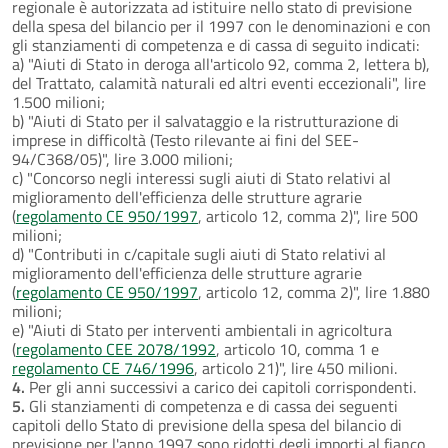
regionale è autorizzata ad istituire nello stato di previsione
della spesa del bilancio per il 1997 con le denominazioni e con
gli stanziamenti di competenza e di cassa di seguito indicati:
a) "Aiuti di Stato in deroga all'articolo 92, comma 2, lettera b),
del Trattato, calamità naturali ed altri eventi eccezionali", lire
1.500 milioni;
b) "Aiuti di Stato per il salvataggio e la ristrutturazione di
imprese in difficoltà (Testo rilevante ai fini del SEE-
94/C368/05)", lire 3.000 milioni;
c) "Concorso negli interessi sugli aiuti di Stato relativi al
miglioramento dell'efficienza delle strutture agrarie
(
regolamento CE 950/1997
, articolo 12, comma 2)", lire 500
milioni;
d) "Contributi in c/capitale sugli aiuti di Stato relativi al
miglioramento dell'efficienza delle strutture agrarie
(
regolamento CE 950/1997
, articolo 12, comma 2)", lire 1.880
milioni;
e) "Aiuti di Stato per interventi ambientali in agricoltura
(
regolamento CEE 2078/1992
, articolo 10, comma 1 e
regolamento CE 746/1996
, articolo 21)", lire 450 milioni.
4.
Per gli anni successivi a carico dei capitoli corrispondenti.
5.
Gli stanziamenti di competenza e di cassa dei seguenti
capitoli dello Stato di previsione della spesa del bilancio di
previsione per l'anno 1997 sono ridotti degli importi al fianco