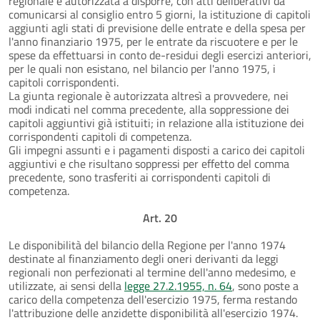
regionale è autorizzata a disporre, con atti deliberativi da
comunicarsi al consiglio entro 5 giorni, la istituzione di capitoli
aggiunti agli stati di previsione delle entrate e della spesa per
l'anno finanziario 1975, per le entrate da riscuotere e per le
spese da effettuarsi in conto de-residui degli esercizi anteriori,
per le quali non esistano, nel bilancio per l'anno 1975, i
capitoli corrispondenti.
La giunta regionale è autorizzata altresì a provvedere, nei
modi indicati nel comma precedente, alla soppressione dei
capitoli aggiuntivi già istituiti; in relazione alla istituzione dei
corrispondenti capitoli di competenza.
Gli impegni assunti e i pagamenti disposti a carico dei capitoli
aggiuntivi e che risultano soppressi per effetto del comma
precedente, sono trasferiti ai corrispondenti capitoli di
competenza.
Art. 20
Le disponibilità del bilancio della Regione per l'anno 1974
destinate al finanziamento degli oneri derivanti da leggi
regionali non perfezionati al termine dell'anno medesimo, e
utilizzate, ai sensi della
legge 27.2.1955, n. 64
, sono poste a
carico della competenza dell'esercizio 1975, ferma restando
l'attribuzione delle anzidette disponibilità all'esercizio 1974.