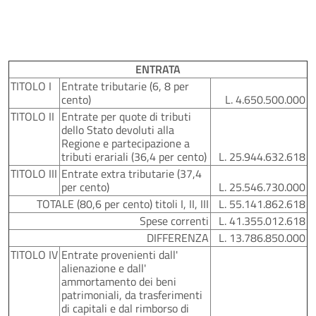
ENTRATA
TITOLO I
Entrate tributarie (6, 8 per
cento)
L. 4.650.500.000
TITOLO II
Entrate per quote di tributi
dello Stato devoluti alla
Regione e partecipazione a
tributi erariali (36,4 per cento)
L. 25.944.632.618
TITOLO III
Entrate extra tributarie (37,4
per cento)
L. 25.546.730.000
TOTALE (80,6 per cento) titoli I, II, III
L. 55.141.862.618
Spese correnti
L. 41.355.012.618
DIFFERENZA
L. 13.786.850.000
TITOLO IV
Entrate provenienti dall'
alienazione e dall'
ammortamento dei beni
patrimoniali, da trasferimenti
di capitali e dal rimborso di