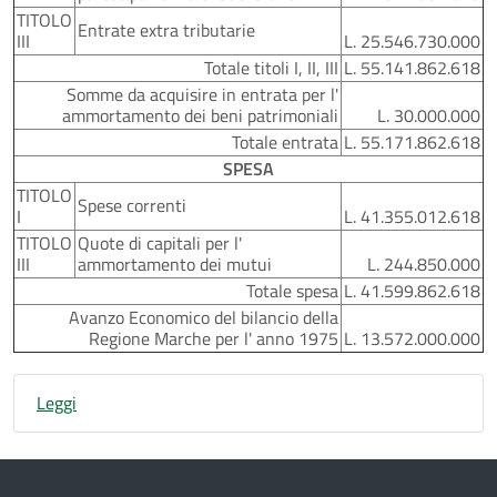
TITOLO
Entrate extra tributarie
III
L. 25.546.730.000
Totale titoli I, II, III
L. 55.141.862.618
Somme da acquisire in entrata per l'
ammortamento dei beni patrimoniali
L. 30.000.000
Totale entrata
L. 55.171.862.618
SPESA
TITOLO
Spese correnti
I
L. 41.355.012.618
TITOLO
Quote di capitali per l'
III
ammortamento dei mutui
L. 244.850.000
Totale spesa
L. 41.599.862.618
Avanzo Economico del bilancio della
Regione Marche per l' anno 1975
L. 13.572.000.000
Leggi