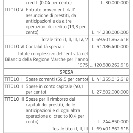
crediti (0,04 per cento)
L. 30.000.000
TITOLO V
Entrate provenienti dall'
assunzione di prestiti, da
anticipazioni e da altre
operazioni di credito (19,3 per
cento)
L. 14.230.000.000
Totale titoli I, II, III, IV, V
L. 69.401.862.618
TITOLO VI
Contabilità speciali
L. 51.186.400.000
Totale complessivo dell' entrata del
Bilancio della Regione Marche per l' anno
1975
L. 120.588.262.618
SPESA
TITOLO I
Spese correnti (59,5 per cento)
L. 41.355.012.618
TITOLO II
Spese in conto capitale (40,1
per cento)
L. 27.802.000.000
TITOLO III
Spese per il rimborso dei
capitali dei prestiti, delle
anticipazioni e di ogni altra
operazione di credito (0,4 per
cento)
L. 244.850.000
Totale titoli I, II, III
L. 69.401.862.618