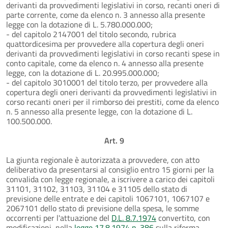
derivanti da provvedimenti legislativi in corso, recanti oneri di
parte corrente, come da elenco n. 3 annesso alla presente
legge con la dotazione di L. 5.780.000.000;
- del capitolo 2147001 del titolo secondo, rubrica
quattordicesima per provvedere alla copertura degli oneri
derivanti da provvedimenti legislativi in corso recanti spese in
conto capitale, come da elenco n. 4 annesso alla presente
legge, con la dotazione di L. 20.995.000.000;
- del capitolo 3010001 del titolo terzo, per provvedere alla
copertura degli oneri derivanti da provvedimenti legislativi in
corso recanti oneri per il rimborso dei prestiti, come da elenco
n. 5 annesso alla presente legge, con la dotazione di L.
100.500.000.
Art. 9
La giunta regionale è autorizzata a provvedere, con atto
deliberativo da presentarsi al consiglio entro 15 giorni per la
convalida con legge regionale, a iscrivere a carico dei capitoli
31101, 31102, 31103, 31104 e 31105 dello stato di
previsione delle entrate e dei capitoli 1067101, 1067107 e
2067101 dello stato di previsione della spesa, le somme
occorrenti per l'attuazione del
D.L. 8.7.1974
convertito, con
modificazioni, nella
legge 17.8.1974 n. 386
sulla riforma