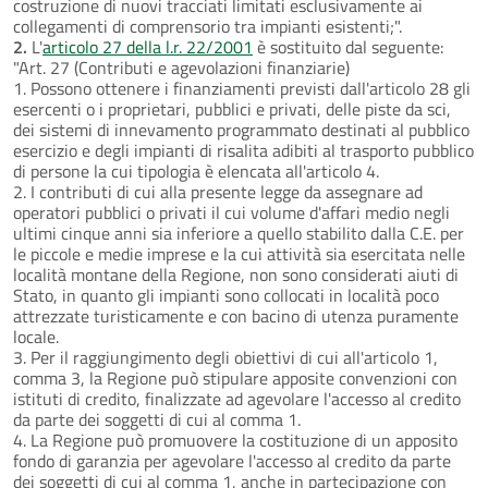
costruzione di nuovi tracciati limitati esclusivamente ai
collegamenti di comprensorio tra impianti esistenti;".
2.
L'
articolo 27 della l.r. 22/2001
è sostituito dal seguente:
"Art. 27 (Contributi e agevolazioni finanziarie)
1. Possono ottenere i finanziamenti previsti dall'articolo 28 gli
esercenti o i proprietari, pubblici e privati, delle piste da sci,
dei sistemi di innevamento programmato destinati al pubblico
esercizio e degli impianti di risalita adibiti al trasporto pubblico
di persone la cui tipologia è elencata all'articolo 4.
2. I contributi di cui alla presente legge da assegnare ad
operatori pubblici o privati il cui volume d'affari medio negli
ultimi cinque anni sia inferiore a quello stabilito dalla C.E. per
le piccole e medie imprese e la cui attività sia esercitata nelle
località montane della Regione, non sono considerati aiuti di
Stato, in quanto gli impianti sono collocati in località poco
attrezzate turisticamente e con bacino di utenza puramente
locale.
3. Per il raggiungimento degli obiettivi di cui all'articolo 1,
comma 3, la Regione può stipulare apposite convenzioni con
istituti di credito, finalizzate ad agevolare l'accesso al credito
da parte dei soggetti di cui al comma 1.
4. La Regione può promuovere la costituzione di un apposito
fondo di garanzia per agevolare l'accesso al credito da parte
dei soggetti di cui al comma 1, anche in partecipazione con