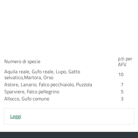
p.ti per
Numero di specie
AFV
Aquila reale, Gufo reale, Lupo, Gatto
10
selvatico,Martora, Orso
Astore, Lanario, Falco pecchiaiolo, Puzzola
7
Sparviere, Falco pellegrino
5
Allocco, Gufo comune
3
Leggi