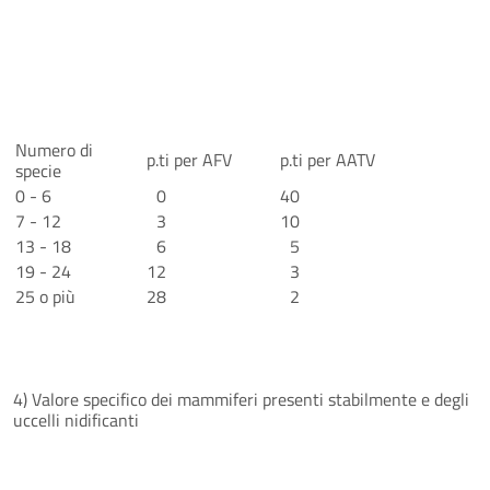
Numero di
p.ti per AFV
p.ti per AATV
specie
0 - 6
0
40
7 - 12
3
10
13 - 18
6
5
19 - 24
12
3
25 o più
28
2
4) Valore specifico dei mammiferi presenti stabilmente e degli
uccelli nidificanti