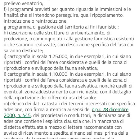
prelievo venatorio;
f) i programmi previsti per quanto riguarda le immissioni e le
finalità che si intendono perseguire, quali ripopolamento,
introduzione o reintroduzione;
g programma di gestione del territorio ai fini faunistici;
h) descrizione delle strutture di ambientamento, di
produzione, o comunque utili alla gestione faunistica esistenti
o che saranno realizzate, con descrizione specifica dell’uso cui
saranno destinate;
i) cartografia in scala 1:25.000, in due esemplari, in cui siano
riportati i confini dell’area considerata e quelli della zona di
riproduzione e sviluppo della fauna selvatica;
l) cartografia in scala 1:10.000, in due esemplari, in cui siano
riportati i confini dell’area considerata e quelli della zona di
riproduzione e sviluppo della fauna selvatica, nonché quelli di
eventuali zone addestramento cani richieste, con il dettaglio
della ripartizione dei differenti usi del suolo;
m) elenco dei dati catastali dei terreni interessati con specifica
adesione, con firma autentica ai sensi del
d.p.r. 28 dicembre
2000, n. 445
, dei proprietari o conduttori; la dichiarazione di
adesione contiene l’esplicita clausola che, in mancanza di
disdetta effettuata a mezzo di lettera raccomandata con
avviso di ricevimento e spedita almeno sei mesi prima della
scadenza, da trasmettersi per conoscenza anche alla