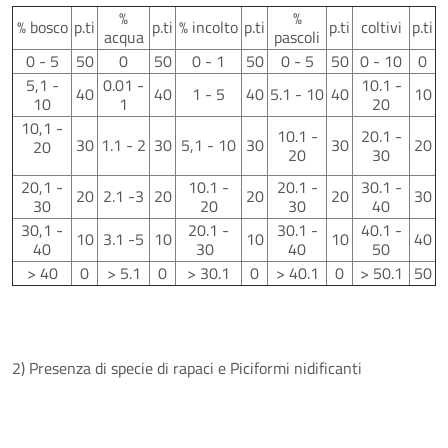
%
%
% bosco
p.ti
p.ti
% incolto
p.ti
p.ti
coltivi
p.ti
acqua
pascoli
0 - 5
50
0
50
0 - 1
50
0 - 5
50
0 - 10
0
5,1 -
0.01 -
10.1 -
40
40
1 - 5
40
5.1 - 10
40
10
10
1
20
10,1 -
10.1 -
20.1 -
30
1.1 - 2
30
5,1 - 10
30
30
20
20
20
30
20,1 -
10.1 -
20.1 -
30.1 -
20
2.1 -3
20
20
20
30
30
20
30
40
30,1 -
20.1 -
30.1 -
40.1 -
10
3.1 -5
10
10
10
40
40
30
40
50
> 40
0
> 5.1
0
> 30.1
0
> 40.1
0
> 50.1
50
2) Presenza di specie di rapaci e Piciformi nidificanti