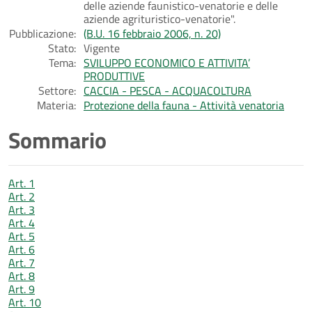
delle aziende faunistico-venatorie e delle
aziende agrituristico-venatorie".
Pubblicazione:
(B.U. 16 febbraio 2006, n. 20)
Stato:
Vigente
Tema:
SVILUPPO ECONOMICO E ATTIVITA’
PRODUTTIVE
Settore:
CACCIA - PESCA - ACQUACOLTURA
Materia:
Protezione della fauna - Attività venatoria
Sommario
Art. 1
Art. 2
Art. 3
Art. 4
Art. 5
Art. 6
Art. 7
Art. 8
Art. 9
Art. 10