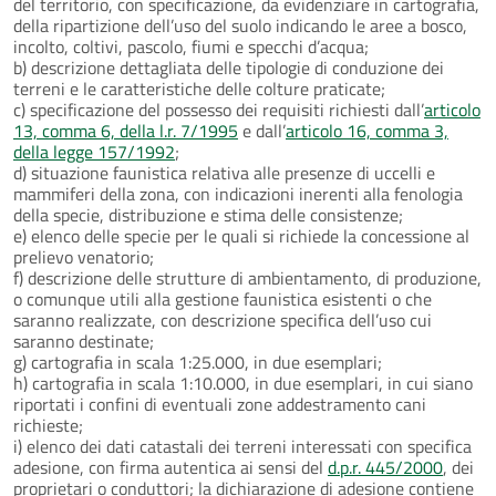
del territorio, con specificazione, da evidenziare in cartografia,
della ripartizione dell’uso del suolo indicando le aree a bosco,
incolto, coltivi, pascolo, fiumi e specchi d’acqua;
b) descrizione dettagliata delle tipologie di conduzione dei
terreni e le caratteristiche delle colture praticate;
c) specificazione del possesso dei requisiti richiesti dall’
articolo
13, comma 6, della l.r. 7/1995
e dall’
articolo 16, comma 3,
della legge 157/1992
;
d) situazione faunistica relativa alle presenze di uccelli e
mammiferi della zona, con indicazioni inerenti alla fenologia
della specie, distribuzione e stima delle consistenze;
e) elenco delle specie per le quali si richiede la concessione al
prelievo venatorio;
f) descrizione delle strutture di ambientamento, di produzione,
o comunque utili alla gestione faunistica esistenti o che
saranno realizzate, con descrizione specifica dell’uso cui
saranno destinate;
g) cartografia in scala 1:25.000, in due esemplari;
h) cartografia in scala 1:10.000, in due esemplari, in cui siano
riportati i confini di eventuali zone addestramento cani
richieste;
i) elenco dei dati catastali dei terreni interessati con specifica
adesione, con firma autentica ai sensi del
d.p.r. 445/2000
, dei
proprietari o conduttori; la dichiarazione di adesione contiene