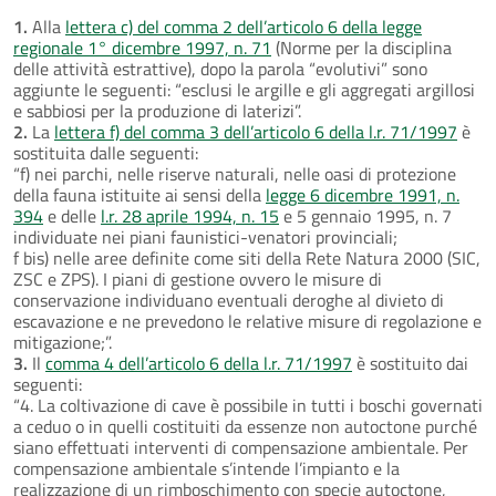
1.
Alla
lettera c) del comma 2 dell’articolo 6 della legge
regionale 1° dicembre 1997, n. 71
(Norme per la disciplina
delle attività estrattive), dopo la parola “evolutivi” sono
aggiunte le seguenti: “esclusi le argille e gli aggregati argillosi
e sabbiosi per la produzione di laterizi”.
2.
La
lettera f) del comma 3 dell’articolo 6 della l.r. 71/1997
è
sostituita dalle seguenti:
“f) nei parchi, nelle riserve naturali, nelle oasi di protezione
della fauna istituite ai sensi della
legge 6 dicembre 1991, n.
394
e delle
l.r. 28 aprile 1994, n. 15
e 5 gennaio 1995, n. 7
individuate nei piani faunistici-venatori provinciali;
f bis) nelle aree definite come siti della Rete Natura 2000 (SIC,
ZSC e ZPS). I piani di gestione ovvero le misure di
conservazione individuano eventuali deroghe al divieto di
escavazione e ne prevedono le relative misure di regolazione e
mitigazione;”.
3.
Il
comma 4 dell’articolo 6 della l.r. 71/1997
è sostituito dai
seguenti:
“4. La coltivazione di cave è possibile in tutti i boschi governati
a ceduo o in quelli costituiti da essenze non autoctone purché
siano effettuati interventi di compensazione ambientale. Per
compensazione ambientale s’intende l’impianto e la
realizzazione di un rimboschimento con specie autoctone,