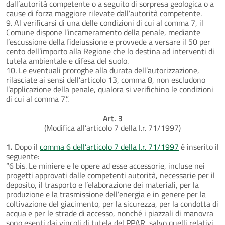
dall’autorità competente o a seguito di sorpresa geologica o a
cause di forza maggiore rilevate dall’autorità competente.
9. Al verificarsi di una delle condizioni di cui al comma 7, il
Comune dispone l’incameramento della penale, mediante
l’escussione della fideiussione e provvede a versare il 50 per
cento dell’importo alla Regione che lo destina ad interventi di
tutela ambientale e difesa del suolo.
10. Le eventuali proroghe alla durata dell’autorizzazione,
rilasciate ai sensi dell’articolo 13, comma 8, non escludono
l’applicazione della penale, qualora si verifichino le condizioni
di cui al comma 7.”.
Art. 3
(Modifica all’articolo 7 della l.r. 71/1997)
1.
Dopo il
comma 6 dell’articolo 7 della l.r. 71/1997
è inserito il
seguente:
“6 bis. Le miniere e le opere ad esse accessorie, incluse nei
progetti approvati dalle competenti autorità, necessarie per il
deposito, il trasporto e l’elaborazione dei materiali, per la
produzione e la trasmissione dell’energia e in genere per la
coltivazione del giacimento, per la sicurezza, per la condotta di
acqua e per le strade di accesso, nonché i piazzali di manovra
sono esenti dai vincoli di tutela del PPAR, salvo quelli relativi