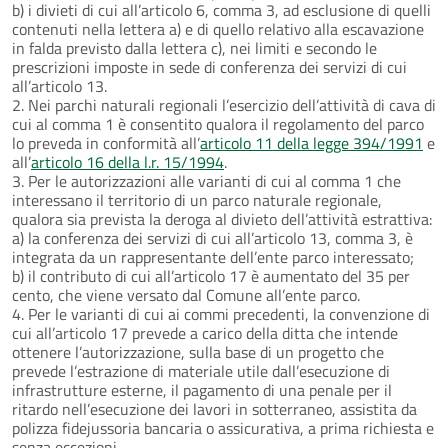
b) i divieti di cui all’articolo 6, comma 3, ad esclusione di quelli
contenuti nella lettera a) e di quello relativo alla escavazione
in falda previsto dalla lettera c), nei limiti e secondo le
prescrizioni imposte in sede di conferenza dei servizi di cui
all’articolo 13.
2. Nei parchi naturali regionali l’esercizio dell’attività di cava di
cui al comma 1 è consentito qualora il regolamento del parco
lo preveda in conformità all’
articolo 11 della legge 394/1991
e
all’
articolo 16 della l.r. 15/1994
.
3. Per le autorizzazioni alle varianti di cui al comma 1 che
interessano il territorio di un parco naturale regionale,
qualora sia prevista la deroga al divieto dell’attività estrattiva:
a) la conferenza dei servizi di cui all’articolo 13, comma 3, è
integrata da un rappresentante dell’ente parco interessato;
b) il contributo di cui all’articolo 17 è aumentato del 35 per
cento, che viene versato dal Comune all’ente parco.
4. Per le varianti di cui ai commi precedenti, la convenzione di
cui all’articolo 17 prevede a carico della ditta che intende
ottenere l’autorizzazione, sulla base di un progetto che
prevede l’estrazione di materiale utile dall’esecuzione di
infrastrutture esterne, il pagamento di una penale per il
ritardo nell’esecuzione dei lavori in sotterraneo, assistita da
polizza fidejussoria bancaria o assicurativa, a prima richiesta e
senza eccezioni.