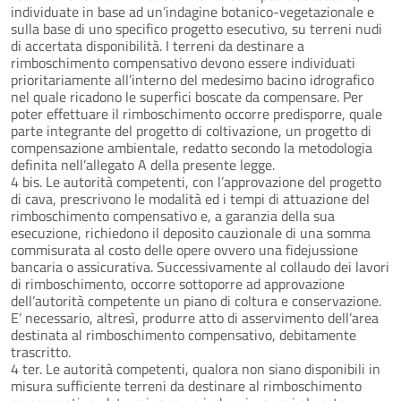
individuate in base ad un’indagine botanico-vegetazionale e
sulla base di uno specifico progetto esecutivo, su terreni nudi
di accertata disponibilità. I terreni da destinare a
rimboschimento compensativo devono essere individuati
prioritariamente all’interno del medesimo bacino idrografico
nel quale ricadono le superfici boscate da compensare. Per
poter effettuare il rimboschimento occorre predisporre, quale
parte integrante del progetto di coltivazione, un progetto di
compensazione ambientale, redatto secondo la metodologia
definita nell’allegato A della presente legge.
4 bis. Le autorità competenti, con l’approvazione del progetto
di cava, prescrivono le modalità ed i tempi di attuazione del
rimboschimento compensativo e, a garanzia della sua
esecuzione, richiedono il deposito cauzionale di una somma
commisurata al costo delle opere ovvero una fidejussione
bancaria o assicurativa. Successivamente al collaudo dei lavori
di rimboschimento, occorre sottoporre ad approvazione
dell’autorità competente un piano di coltura e conservazione.
E’ necessario, altresì, produrre atto di asservimento dell’area
destinata al rimboschimento compensativo, debitamente
trascritto.
4 ter. Le autorità competenti, qualora non siano disponibili in
misura sufficiente terreni da destinare al rimboschimento