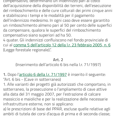
compensativo, determinano un indennizzo pari al costo
dell’acquisizione della disponibilità dei terreni, dell’esecuzione
del rimboschimento e delle cure colturali dei primi cinque anni
e stabiliscono i tempi e le modalità per il pagamento
dell’indennizzo medesimo. In ogni caso deve essere garantito
un rimboschimento almeno pari al 50 per cento delle superfici
da compensare, qualora le superfici del rimboschimento
compensativo siano superiori ad ha 50.
4 quater. Gli indennizzi confluiscono nel fondo provinciale di
cui al
comma 5 dell’articolo 12 della l.r. 23 febbraio 2005, n. 6
(Legge forestale regionale).”.
Art. 2
(Inserimento dell’articolo 6 bis nella l.r. 71/1997)
1.
Dopo l’
articolo 6 della l.r. 71/1997
è inserito il seguente:
“Art. 6 bis - (Cave in sotterraneo)
1. Alle varianti dei progetti già autorizzati che comportano, in
sotterraneo, la prosecuzione o l’ampliamento di cave attive
alla data del 31 maggio 2007, per l’estrazione di calcare
massiccio e maioliche e per la realizzazione delle necessarie
infrastrutture esterne, non si applicano:
a) le prescrizioni di base del PPAR, escluse quelle relative agli
ambiti di tutela dei corsi d’acqua di prima e di seconda classe;