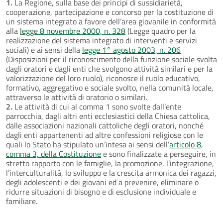
1.
La Regione, sulla base dei principi di sussidiarietà,
cooperazione, partecipazione e concorso per la costituzione di
un sistema integrato a favore dell’area giovanile in conformità
alla
legge 8 novembre 2000, n. 328
(Legge quadro per la
realizzazione del sistema integrato di interventi e servizi
sociali) e ai sensi della
legge 1° agosto 2003, n. 206
(Disposizioni per il riconoscimento della funzione sociale svolta
dagli oratori e dagli enti che svolgono attività similari e per la
valorizzazione del loro ruolo), riconosce il ruolo educativo,
formativo, aggregativo e sociale svolto, nella comunità locale,
attraverso le attività di oratorio o similari.
2.
Le attività di cui al comma 1 sono svolte dall’ente
parrocchia, dagli altri enti ecclesiastici della Chiesa cattolica,
dalle associazioni nazionali cattoliche degli oratori, nonché
dagli enti appartenenti ad altre confessioni religiose con le
quali lo Stato ha stipulato un’intesa ai sensi dell’
articolo 8,
comma 3, della Costituzione
e sono finalizzate a perseguire, in
stretto rapporto con le famiglie, la promozione, l’integrazione,
l’interculturalità, lo sviluppo e la crescita armonica dei ragazzi,
degli adolescenti e dei giovani ed a prevenire, eliminare o
ridurre situazioni di bisogno e di esclusione individuale e
familiare.