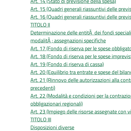
Art. 14 (Stato di previsione della spesa)
Art. 15 (Quadri generali riassuntivi delle prev
Art. 16 (Quadri generali riassuntivi delle previ
TITOLO II
Determinazione delle entitÃ dei fondi speciali;
modalitÃ ; assegnazioni specifiche
Art. 17 (Fondo di riserva per le spese obbligato
Art. 18 (Fondo di riserva per le spese imprevis
Art. 19 (Fondo di riserva di cassa)
Art. 20 (Equilibrio tra entrate e spese del bila
Art. 21 (Rinnovo delle autorizzazioni alla cont
precedenti)
Art. 22 (Modalità e condizioni per la contrazio
obbligazionari regionali)
Art. 23 (Impiego delle risorse assegnate con v
TITOLO III
Disposizioni diverse