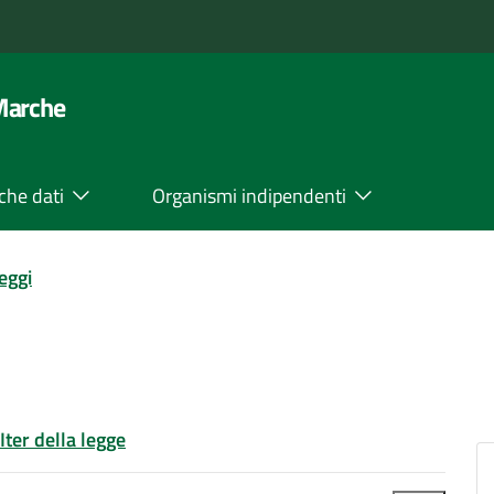
 Marche
che dati
Organismi indipendenti
leggi
Iter della legge