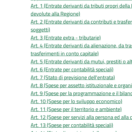
Art. 1 (Entrate derivanti da tributi propri della 
devolute alla Regione)
Art. 2 (Entrate derivanti da contributi e trasfe
soggetti)
Art. 3 (Entrate extra - tributarie)
Art. 4 (Entrate derivanti da alienazione, da tra
trasferimenti in conto capitale)
Art. 5 (Entrate derivanti da mutui, prestiti o al
Art. 6 (Entrate per contabilità speciali)
Art. 7 (Stato di previsione dell'entrata)
Art. 8 (Spese per assetto istituzionale e organ
Art. 9 (Spese per la programmazione e il bilanc
Art. 10 (Spese per lo sviluppo economico)
Art. 11 (Spese per il territorio e ambiente)
Art. 12 (Spese per servizi alla persona ed alla
Art. 13 (Spese per contabilità speciali)