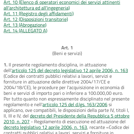
Art. 10 (Elenco di operatori economici dei servizi attinenti
all'architettura ed all'ingegneria)
Art. 11 (Registro degli affidamenti)
Art. 12 (Disposizioni transitorie)
Art. 13 (Abrogazione)
Art. 14 (ALLEGATO A)
Art. 1
(Beni e servizi)
1.
Il presente regolamento disciplina, in attuazione
dell'
articolo 125 del decreto legislativo 12 aprile 2006, n. 163
(Codice dei contratti pubblici relativi a lavori, servizi e
forniture in attuazione delle direttive 2004/17/CE e
2004/18/CE), le procedure per l'acquisizione in economia di
beni e servizi di importo pari o inferiore a 100.000,00 euro.
Per tutto quanto non espressamente disciplinato nel presente
regolamento e nell'
articolo 125 del d.lgs. 163/2006
si
applicano, ove compatibili, le disposizioni della parte IV, titoli I,
II, III e IV, del
decreto del Presidente della Repubblica 5 ottobre
2010, n. 207
- Regolamento di esecuzione ed attuazione del
decreto legislativo 12 aprile 2006, n. 163
, recante «Codice dei
contratti pubblici relativi a lavori, servizi e forniture in