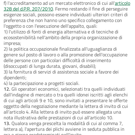
f) l'accreditamento ad un mercato elettronico di cui all'
articolo
328 del d.P.R. 207/2010
. Fermo restando il fine di perseguire
esigenze sociali, possono essere individuati ulteriori criteri di
preferenza che non hanno uno specifico collegamento con
l'oggetto o con l'esecuzione dell'appalto, quali:
1) l'utilizzo di fonti di energia alternativa e di tecniche di
ecosostenibilità nell'ambito della propria organizzazione di
impresa;
2) la politica occupazionale finalizzata all'uguaglianza di
genere sul posto di lavoro o alla promozione dell'occupazione
delle persone con particolari difficoltà di inserimento
(disoccupati di lunga durata, giovani, disabili);
3) la fornitura di servizi di assistenza sociale a favore dei
dipendenti;
4) la partecipazione a progetti sociali.
12.
Gli operatori economici, selezionati tra quelli individuati
dall'indagine di mercato o tra quelli idonei iscritti agli elenchi
di cui agli articoli 9 e 10, sono invitati a presentare le offerte
oggetto della negoziazione mediante la lettera di invito di cui
all'articolo 4. Alla lettera di invito può essere allegata una
nota illustrativa delle prestazioni di cui all'articolo 10.
13.
Qualora venga prescelta la modalità di cui al comma 7,
lettera a), l'apertura dei plichi avviene in seduta pubblica in
ora e giorno predeterminati nell'invito.