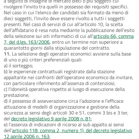
a seguito di indagine di mercato dieci o più soggetti cui
rivolgere l'invito tra quelli in possesso dei requisiti specifici.
Nel caso in cui l'elenco dei candidati sia formato da meno di
dieci soggetti, l'invito deve essere rivolto a tutti i soggetti
presenti. Nel caso di servizi di cui all'articolo 10, la scelta
dell'affidatario è resa nota mediante la pubblicazione dell'esito
della selezione sui siti informatici di cui all'
articolo 66, comma
7, del d.lgs. 163/2006
, entro un termine non superiore a
quarantotto giorni dalla stipulazione del contratto.
11.
La selezione degli operatori economici avviene sulla base
di uno o più criteri preferenziali quali:
a) il sorteggio;
b) le esperienze contrattuali registrate dalla stazione
appaltante nei confronti dell'operatore economico da invitare,
con particolare riferimento all'assenza di contenziosi;
c) l'idoneità operativa rispetto al luogo di esecuzione della
prestazione;
d) il possesso di asseverazione circa l'adozione e l'efficace
attuazione di modelli di organizzazione e gestione della
sicurezza ai sensi degli articoli 30 e 51, commi 3 bis e 3 ter,
del
decreto legislativo 9 aprile 2008 n. 81
;
e) l'assenza di indicazioni di ricorso al sub appalto ai sensi
dell'
articolo 118, comma 2, numero 1), del decreto legislativo
12 aprile 2006 n. 163
;