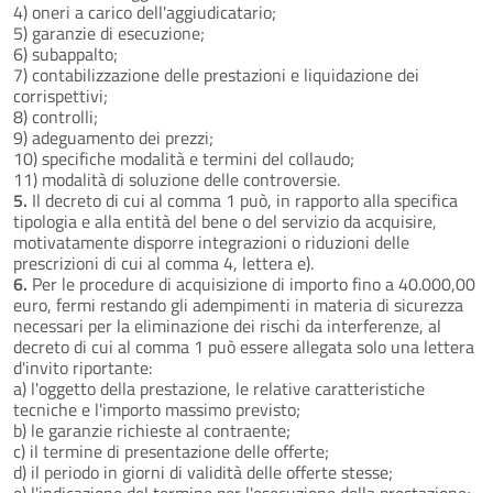
4) oneri a carico dell'aggiudicatario;
5) garanzie di esecuzione;
6) subappalto;
7) contabilizzazione delle prestazioni e liquidazione dei
corrispettivi;
8) controlli;
9) adeguamento dei prezzi;
10) specifiche modalità e termini del collaudo;
11) modalità di soluzione delle controversie.
5.
Il decreto di cui al comma 1 può, in rapporto alla specifica
tipologia e alla entità del bene o del servizio da acquisire,
motivatamente disporre integrazioni o riduzioni delle
prescrizioni di cui al comma 4, lettera e).
6.
Per le procedure di acquisizione di importo fino a 40.000,00
euro, fermi restando gli adempimenti in materia di sicurezza
necessari per la eliminazione dei rischi da interferenze, al
decreto di cui al comma 1 può essere allegata solo una lettera
d'invito riportante:
a) l'oggetto della prestazione, le relative caratteristiche
tecniche e l'importo massimo previsto;
b) le garanzie richieste al contraente;
c) il termine di presentazione delle offerte;
d) il periodo in giorni di validità delle offerte stesse;
e) l'indicazione del termine per l'esecuzione della prestazione;