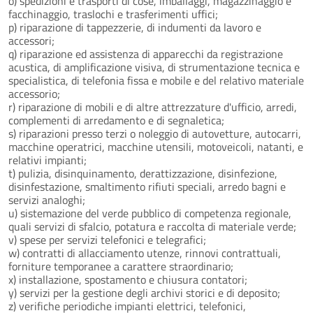
o) spedizioni e trasporti di cose, imballaggi, magazzinaggio e
facchinaggio, traslochi e trasferimenti uffici;
p) riparazione di tappezzerie, di indumenti da lavoro e
accessori;
q) riparazione ed assistenza di apparecchi da registrazione
acustica, di amplificazione visiva, di strumentazione tecnica e
specialistica, di telefonia fissa e mobile e del relativo materiale
accessorio;
r) riparazione di mobili e di altre attrezzature d'ufficio, arredi,
complementi di arredamento e di segnaletica;
s) riparazioni presso terzi o noleggio di autovetture, autocarri,
macchine operatrici, macchine utensili, motoveicoli, natanti, e
relativi impianti;
t) pulizia, disinquinamento, derattizzazione, disinfezione,
disinfestazione, smaltimento rifiuti speciali, arredo bagni e
servizi analoghi;
u) sistemazione del verde pubblico di competenza regionale,
quali servizi di sfalcio, potatura e raccolta di materiale verde;
v) spese per servizi telefonici e telegrafici;
w) contratti di allacciamento utenze, rinnovi contrattuali,
forniture temporanee a carattere straordinario;
x) installazione, spostamento e chiusura contatori;
y) servizi per la gestione degli archivi storici e di deposito;
z) verifiche periodiche impianti elettrici, telefonici,