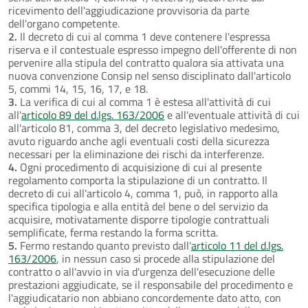
ricevimento dell'aggiudicazione provvisoria da parte
dell'organo competente.
2.
Il decreto di cui al comma 1 deve contenere l'espressa
riserva e il contestuale espresso impegno dell'offerente di non
pervenire alla stipula del contratto qualora sia attivata una
nuova convenzione Consip nel senso disciplinato dall'articolo
5, commi 14, 15, 16, 17, e 18.
3.
La verifica di cui al comma 1 è estesa all'attività di cui
all'
articolo 89 del d.lgs. 163/2006
e all'eventuale attività di cui
all'articolo 81, comma 3, del decreto legislativo medesimo,
avuto riguardo anche agli eventuali costi della sicurezza
necessari per la eliminazione dei rischi da interferenze.
4.
Ogni procedimento di acquisizione di cui al presente
regolamento comporta la stipulazione di un contratto. Il
decreto di cui all'articolo 4, comma 1, può, in rapporto alla
specifica tipologia e alla entità del bene o del servizio da
acquisire, motivatamente disporre tipologie contrattuali
semplificate, ferma restando la forma scritta.
5.
Fermo restando quanto previsto dall'
articolo 11 del d.lgs.
163/2006
, in nessun caso si procede alla stipulazione del
contratto o all'avvio in via d'urgenza dell'esecuzione delle
prestazioni aggiudicate, se il responsabile del procedimento e
l'aggiudicatario non abbiano concordemente dato atto, con