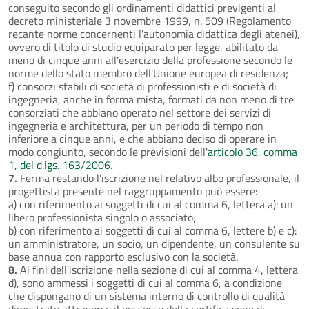
conseguito secondo gli ordinamenti didattici previgenti al
decreto ministeriale 3 novembre 1999, n. 509 (Regolamento
recante norme concernenti l'autonomia didattica degli atenei),
ovvero di titolo di studio equiparato per legge, abilitato da
meno di cinque anni all'esercizio della professione secondo le
norme dello stato membro dell'Unione europea di residenza;
f) consorzi stabili di società di professionisti e di società di
ingegneria, anche in forma mista, formati da non meno di tre
consorziati che abbiano operato nel settore dei servizi di
ingegneria e architettura, per un periodo di tempo non
inferiore a cinque anni, e che abbiano deciso di operare in
modo congiunto, secondo le previsioni dell'
articolo 36, comma
1, del d.lgs. 163/2006
.
7.
Ferma restando l'iscrizione nel relativo albo professionale, il
progettista presente nel raggruppamento può essere:
a) con riferimento ai soggetti di cui al comma 6, lettera a): un
libero professionista singolo o associato;
b) con riferimento ai soggetti di cui al comma 6, lettere b) e c):
un amministratore, un socio, un dipendente, un consulente su
base annua con rapporto esclusivo con la società.
8.
Ai fini dell'iscrizione nella sezione di cui al comma 4, lettera
d), sono ammessi i soggetti di cui al comma 6, a condizione
che dispongano di un sistema interno di controllo di qualità
dimostrato attraverso il possesso della certificazione di