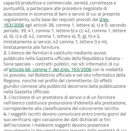
capacità produttiva o commerciale, serietà, correttezza e
puntualità, a partecipare alle procedure negoziate di
acquisizione in economia di beni e servizi di cui al presente
regolamento, sulla base dei requisiti previsti dal
d.lgs.
163/2006
agli articoli 38, comma 1, lettere a), c) e f), secondo
periodo; 39; 41, comma 1, lettere b) e c); 42, comma 1, lettere
a), b), c) e d); 42, comma 1, lettere e), f), g), h) e i),
limitatamente ai servizi; 42 comma 1, lettere I) e m),
limitatamente alle forniture.
2.
L'elenco dei fornitori è costituito mediante avviso
pubblicato nella Gazzetta ufficiale della Repubblica Italiana -
Serie speciale - contratti pubblici, nei siti informatici di cui
all'
articolo 66, comma 7, del d.lgs. 163/2006
con le modalità
ivi previste, nel Bollettino ufficiale e nel sito informatico della
Regione, nonché nel profilo del committente. Gli effetti
giuridici connessi alla pubblicità decorrono dalla pubblicazione
nella Gazzetta Ufficiale.
3.
L'iscrizione di un prestatore di servizi o di un fornitore
nell'elenco costituisce presunzione d'idoneità alla prestazione,
corrispondente alla classificazione del concorrente iscritto.
4.
I soggetti iscritti devono comunicare entro trenta giorni dal
suo verificarsi ogni variazione dei dati dichiarati ai fini
dell'iscrizione. I medesimi soggetti devono presentare
annualmente la documentazione prevista dalle modalità di cui