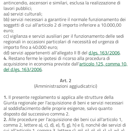
antincendio, ascensori e similari, esclusa la realizzazione di
lavori pubblici;
aa) servizi culturali;
bb) servizi necessari a garantire il normale funzionamento dei
soggetti di cui all'articolo 2 di importo inferiore a 10.000,00
euro;
cc) vigilanza e servizi ausiliari per il funzionamento delle sedi
regionali in occasioni particolari di necessità ed urgenza di
importo fino a 40.000 euro;
dd) servizi appartenenti all'allegato II B del
d.lgs. 163/2006
.
4.
Restano ferme le ipotesi di ricorso alla procedura di
acquisizione in economia previste dall'
articolo 125, comma 10,
del d.lgs. 163/2006
.
Art. 2
(Amministrazioni aggiudicatrici)
1.
Il presente regolamento si applica alle strutture della
Giunta regionale per l'acquisizione di beni e servizi necessari
al soddisfacimento delle proprie esigenze, salvo quanto
disposto dal successivo comma 2.
2.
Alle procedure per l'acquisizione dei beni cui all'articolo 1,
comma 2, lettere a), c), d), e), f), g), h) e I), nonché dei servizi di
cui all'articolo 1, comma 3, lettere c), m), n), p), q), r), v), w), x)