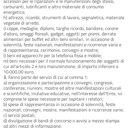
accessori per le riparazioni e le manutenzioni degli stessi,
carburanti, lubrificanti e altro materiale di consumo
energetico;
h) attrezzi, ricambi, strumenti di lavoro, segnaletica, materiale
vegetale di arredo;
i) coppe, medaglie, diplomi, targhe ricordo, bandiere, corone
d'alloro, omaggi floreali, gadget, oggetti per premi, derrate
alimentari per buffet ed altri beni similari, in occasione di
solennità, feste nazionali, manifestazioni e ricorrenze varie e
di rappresentanza, cerimonie, convegni e mostre;
l) beni ed apparecchi per la telefonia fissa e mobile;
m) beni necessari per il normale funzionamento dei soggetti di
cui all'articolo 2 e loro manutenzione, di importo inferiore a
10.000,00 euro.
3.
Fanno parte dei servizi di cui al comma 1:
a) organizzazione e partecipazione a convegni, congressi,
conferenze, riunioni, mostre ed altre manifestazioni culturali
e scientifiche, iniziative educative, nell'interesse dell'Ente, ivi
comprese le spese necessarie per ospitare i relatori;
b) spese di rappresentanza in occasione di solennità, feste
nazionali, convegni, mostre, manifestazioni e ricorrenze varie;
c) servizi postali;
d) divulgazione di bandi di concorso o avvisi a mezzo stampa
od altri mezzi di informazione;