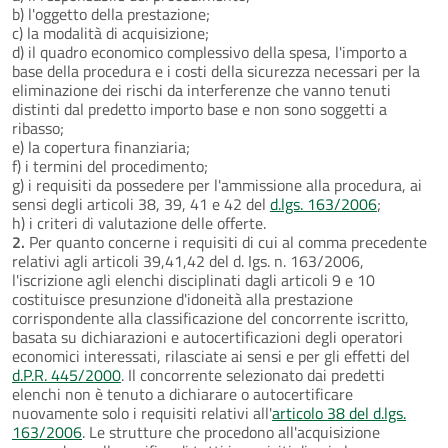
b) l'oggetto della prestazione;
c) la modalità di acquisizione;
d) il quadro economico complessivo della spesa, l'importo a
base della procedura e i costi della sicurezza necessari per la
eliminazione dei rischi da interferenze che vanno tenuti
distinti dal predetto importo base e non sono soggetti a
ribasso;
e) la copertura finanziaria;
f) i termini del procedimento;
g) i requisiti da possedere per l'ammissione alla procedura, ai
sensi degli articoli 38, 39, 41 e 42 del
d.lgs. 163/2006
;
h) i criteri di valutazione delle offerte.
2.
Per quanto concerne i requisiti di cui al comma precedente
relativi agli articoli 39,41,42 del d. Igs. n. 163/2006,
l'iscrizione agli elenchi disciplinati dagli articoli 9 e 10
costituisce presunzione d'idoneità alla prestazione
corrispondente alla classificazione del concorrente iscritto,
basata su dichiarazioni e autocertificazioni degli operatori
economici interessati, rilasciate ai sensi e per gli effetti del
d.P.R. 445/2000
. Il concorrente selezionato dai predetti
elenchi non è tenuto a dichiarare o autocertificare
nuovamente solo i requisiti relativi all'
articolo 38 del d.lgs.
163/2006
. Le strutture che procedono all'acquisizione