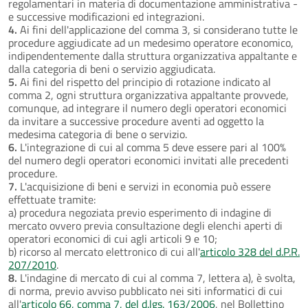
regolamentari in materia di documentazione amministrativa -
e successive modificazioni ed integrazioni.
4.
Ai fini dell'applicazione del comma 3, si considerano tutte le
procedure aggiudicate ad un medesimo operatore economico,
indipendentemente dalla struttura organizzativa appaltante e
dalla categoria di beni o servizio aggiudicata.
5.
Ai fini del rispetto del principio di rotazione indicato al
comma 2, ogni struttura organizzativa appaltante provvede,
comunque, ad integrare il numero degli operatori economici
da invitare a successive procedure aventi ad oggetto la
medesima categoria di bene o servizio.
6.
L'integrazione di cui al comma 5 deve essere pari al 100%
del numero degli operatori economici invitati alle precedenti
procedure.
7.
L'acquisizione di beni e servizi in economia può essere
effettuate tramite:
a) procedura negoziata previo esperimento di indagine di
mercato ovvero previa consultazione degli elenchi aperti di
operatori economici di cui agli articoli 9 e 10;
b) ricorso al mercato elettronico di cui all'
articolo 328 del d.P.R.
207/2010
.
8.
L'indagine di mercato di cui al comma 7, lettera a), è svolta,
di norma, previo avviso pubblicato nei siti informatici di cui
all'
articolo 66, comma 7, del d.lgs. 163/2006
, nel Bollettino