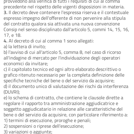
provvedono alla verifica di tutti i requisiti di cui al comma
precedente nel rispetto delle vigenti disposizioni in materia.
3.
Il decreto deve contenere l'espressa riserva e il contestuale
espresso impegno dell'offerente di non pervenire alla stipula
del contratto qualora sia attivata una nuova convenzione
Consip nel senso disciplinato dall'articolo 5, commi 14, 15, 16,
17, e 18.
4.
Al decreto di cui al comma 1 sono allegati:
a) la lettera di invito;
b) l'avviso di cui all'articolo 5, comma 8, nel caso di ricorso
all'indagine di mercato per l'individuazione degli operatori
economici da invitare;
c) il capitolato tecnico ed ogni altro elaborato descrittivo o
grafico ritenuto necessario per la completa definizione delle
specifiche tecniche del bene o del servizio da acquisire;
d) il documento unico di valutazione dei rischi da interferenza
(DUVRI);
e) lo schema di contratto, che contiene le clausole dirette a
regolare il rapporto tra amministrazione aggiudicatrice e
soggetto aggiudicatario in relazione alle caratteristiche del
bene o del servizio da acquisire, con particolare riferimento a:
1) termini di esecuzione, proroghe e penali;
2) sospensioni o riprese dell'esecuzione;
3) variazioni o aggiunte;