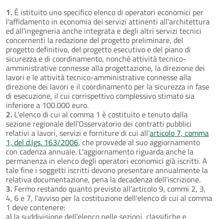
1.
È istituito uno specifico elenco di operatori economici per
l'affidamento in economia dei servizi attinenti all'architettura
ed all'ingegneria anche integrata e degli altri servizi tecnici
concernenti la redazione del progetto preliminare, del
progetto definitivo, del progetto esecutivo e del piano di
sicurezza e di coordinamento, nonché attività tecnico-
amministrative connesse alla progettazione, la direzione dei
lavori e le attività tecnico-amministrative connesse alla
direzione dei lavori e il coordinamento per la sicurezza in fase
di esecuzione, il cui corrispettivo complessivo stimato sia
inferiore a 100.000 euro.
2.
L'elenco di cui al comma 1 è costituito e tenuto dalla
sezione regionale dell'Osservatorio dei contratti pubblici
relativi a lavori, servizi e forniture di cui all'
articolo 7, comma
1, del d.lgs. 163/2006
, che provvede al suo aggiornamento
con cadenza annuale. L'aggiornamento riguarda anche la
permanenza in elenco degli operatori economici già iscritti. A
tale fine i soggetti iscritti devono presentare annualmente la
relativa documentazione, pena la decadenza dell'iscrizione.
3.
Fermo restando quanto previsto all'articolo 9, commi 2, 3,
4, 6 e 7, l'avviso per la costituzione dell'elenco di cui al comma
1 deve contenere:
a) la suddivisione dell'elenco nelle sezioni, classifiche e