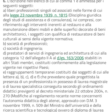
6.
L'iscrizione nell'elenco di cui al comma 1 è ammessa per i
seguenti soggetti:
a) liberi professionisti singoli od associati nelle forme di cui
alla
legge 23 novembre 1939, n. 1815
(Disciplina giuridica
degli studi di assistenza e di consulenza), ivi compresi, con
riferimento agli interventi inerenti al restauro e alla
manutenzione dibeni mobili e delle superfici decorate di beni
architettonici, i soggetti con qualifica di restauratore di beni
culturali ai sensi della vigente normativa;
b) società di professionisti;
c) società di ingegneria;
d) prestatori di servizi di ingegneria ed architettura di cui alla
categoria 12 dell'allegato II A al
d.lgs. 163/2006
stabiliti in
altri Stati membri, costituiti conformemente alla legislazione
vigente nei rispettivi Paesi;
e) raggruppamenti temporanei costituiti dai soggetti di cui alle
lettere a), b), c), d) e f) che prevedano quale progettista la
presenza di un professionista in possesso di laurea magistrale
o di laurea specialistica conseguita secondo gli ordinamenti
didattici previgenti al decreto ministeriale 22 ottobre 2004, n.
270 (Modifiche al regolamento recante norme concernenti
l'autonomia didattica degli atenei, approvato con D.M. 3
novembre 1999, n. 509 del Ministro dell'università e della
ricerca scientifica e tecnologica) ovvero di diploma di laurea