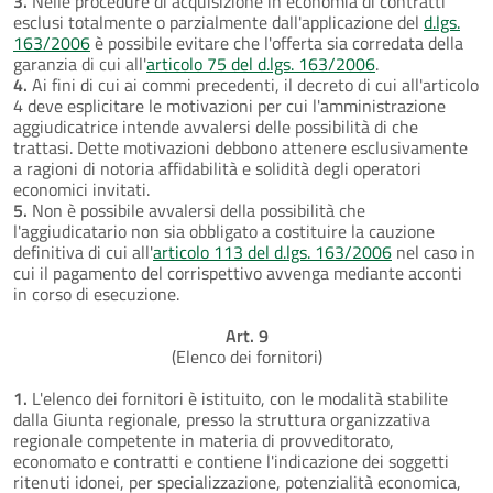
3.
Nelle procedure di acquisizione in economia di contratti
esclusi totalmente o parzialmente dall'applicazione del
d.lgs.
163/2006
è possibile evitare che l'offerta sia corredata della
garanzia di cui all'
articolo 75 del d.lgs. 163/2006
.
4.
Ai fini di cui ai commi precedenti, il decreto di cui all'articolo
4 deve esplicitare le motivazioni per cui l'amministrazione
aggiudicatrice intende avvalersi delle possibilità di che
trattasi. Dette motivazioni debbono attenere esclusivamente
a ragioni di notoria affidabilità e solidità degli operatori
economici invitati.
5.
Non è possibile avvalersi della possibilità che
l'aggiudicatario non sia obbligato a costituire la cauzione
definitiva di cui all'
articolo 113 del d.lgs. 163/2006
nel caso in
cui il pagamento del corrispettivo avvenga mediante acconti
in corso di esecuzione.
Art. 9
(Elenco dei fornitori)
1.
L'elenco dei fornitori è istituito, con le modalità stabilite
dalla Giunta regionale, presso la struttura organizzativa
regionale competente in materia di provveditorato,
economato e contratti e contiene l'indicazione dei soggetti
ritenuti idonei, per specializzazione, potenzialità economica,