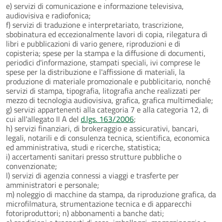
e) servizi di comunicazione e informazione televisiva,
audiovisiva e radiofonica;
f) servizi di traduzione e interpretariato, trascrizione,
sbobinatura ed eccezionalmente lavori di copia, rilegatura di
libri e pubblicazioni di vario genere, riproduzioni e di
copisteria; spese per la stampa e la diffusione di documenti,
periodici d'informazione, stampati speciali, ivi comprese le
spese per la distribuzione e l'affissione di materiali, la
produzione di materiale promozionale e pubblicitario, nonché
servizi di stampa, tipografia, litografia anche realizzati per
mezzo di tecnologia audiovisiva, grafica, grafica multimediale;
g) servizi appartenenti alla categoria 7 e alla categoria 12, di
cui all'allegato II A del
d.lgs. 163/2006
;
h) servizi finanziari, di brokeraggio e assicurativi, bancari,
legali, notarili e di consulenza tecnica, scientifica, economica
ed amministrativa, studi e ricerche, statistica;
i) accertamenti sanitari presso strutture pubbliche o
convenzionate;
l) servizi di agenzia connessi a viaggi e trasferte per
amministratori e personale;
m) noleggio di macchine da stampa, da riproduzione grafica, da
microfilmatura, strumentazione tecnica e di apparecchi
fotoriproduttori; n) abbonamenti a banche dati;