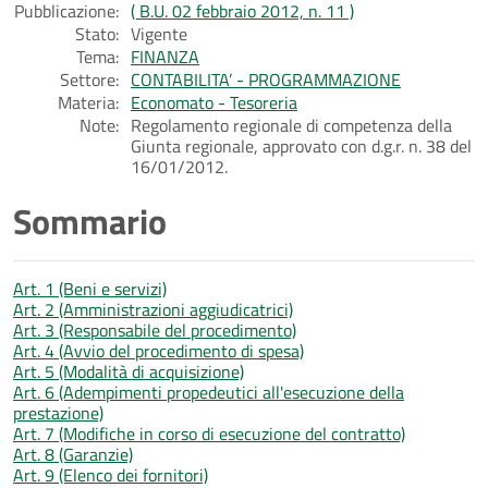
Pubblicazione:
( B.U. 02 febbraio 2012, n. 11 )
Stato:
Vigente
Tema:
FINANZA
Settore:
CONTABILITA’ - PROGRAMMAZIONE
Materia:
Economato - Tesoreria
Note:
Regolamento regionale di competenza della
Giunta regionale, approvato con d.g.r. n. 38 del
16/01/2012.
Sommario
Art. 1 (Beni e servizi)
Art. 2 (Amministrazioni aggiudicatrici)
Art. 3 (Responsabile del procedimento)
Art. 4 (Avvio del procedimento di spesa)
Art. 5 (Modalità di acquisizione)
Art. 6 (Adempimenti propedeutici all'esecuzione della
prestazione)
Art. 7 (Modifiche in corso di esecuzione del contratto)
Art. 8 (Garanzie)
Art. 9 (Elenco dei fornitori)