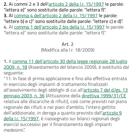
2.
Ai commi 2 e 3 dell’
articolo 2 della l.r. 15/1997
le parole:
“lettera e)” sono sostituite dalle parole: “lettera f)”.
3.
Al
comma 4 dell’articolo 2 della l.r. 15/1997
le parole:
“lettere b) e c)” sono sostituite dalle parole: “lettere c) e d)”.
4.
Al
comma 1 dell’articolo 2 bis della l.r. 15/1997
le parole:
“lettera e)” sono sostituite dalle parole: “lettera f)”.
Art. 2
(Modifica alla l.r. 18/2009)
1.
Il
comma 11 dell’articolo 30 della legge regionale 28 luglio
2009, n. 18
(Assestamento del bilancio 2009), è sostituito dal
seguente:
“11. In fase di prima applicazione e fino alla effettiva entrata
in esercizio degli impianti di trattamento finalizzati
all’assolvimento degli obblighi di cui all’
articolo 7 del d.lgs. 13
gennaio 2003, n. 36
(Attuazione della
direttiva 1999/31/CE
relativa alle discariche di rifiuti), così come previsti nel piano
regionale dei rifiuti e nei piani d’ambito, l’intero gettito
dell’addizionale, in deroga a quanto previsto dall’
articolo 9
della l.r. 15/1997
, è riassegnato sui bilanci regionali degli
esercizi successivi per il finanziamento degli impianti
medesimi.”.