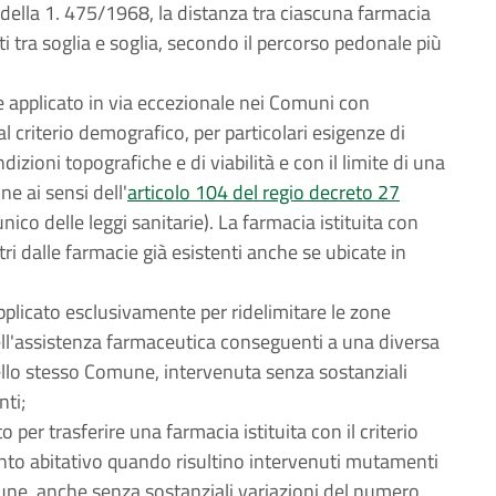
, della 1. 475/1968, la distanza tra ciascuna farmacia
i tra soglia e soglia, secondo il percorso pedonale più
e applicato in via eccezionale nei Comuni con
l criterio demografico, per particolari esigenze di
zioni topografiche e di viabilità e con il limite di una
e ai sensi dell'
articolo 104 del regio decreto 27
ico delle leggi sanitarie). La farmacia istituita con
i dalle farmacie già esistenti anche se ubicate in
applicato esclusivamente per ridelimitare le zone
ell'assistenza farmaceutica conseguenti a una diversa
ello stesso Comune, intervenuta senza sostanziali
nti;
per trasferire una farmacia istituita con il criterio
to abitativo quando risultino intervenuti mutamenti
une, anche senza sostanziali variazioni del numero