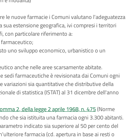
eri e modalità)
care le nuove farmacie i Comuni valutano l'adeguatezza
a sua estensione geografica, ivi compresi i territori
fi, con particolare riferimento a:
o farmaceutico;
isto uno sviluppo economico, urbanistico o un
aceutico anche nelle aree scarsamente abitate.
lle sedi farmaceutiche è revisionata dai Comuni ogni
lle variazioni sia quantitative che distributive della
zionale di statistica (ISTAT) al 31 dicembre dell'anno
 comma 2, della legge 2 aprile 1968, n. 475
(Norme
ndo che sia istituita una farmacia ogni 3.300 abitanti.
arametro indicato sia superiore al 50 per cento del
'ulteriore farmacia (cd. apertura in base ai resti o