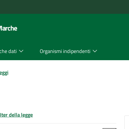
 Marche
che dati
Organismi indipendenti
leggi
Iter della legge