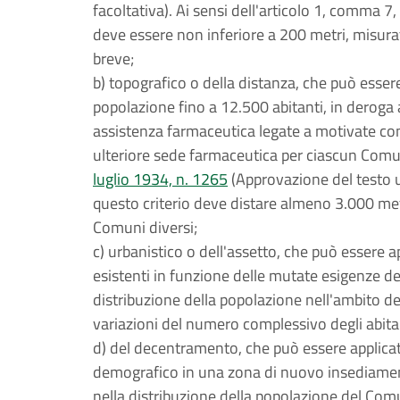
facoltativa). Ai sensi dell'articolo 1, comma 7
deve essere non inferiore a 200 metri, misurat
breve;
b) topografico o della distanza, che può esser
popolazione fino a 12.500 abitanti, in deroga a
assistenza farmaceutica legate a motivate condi
ulteriore sede farmaceutica per ciascun Comun
luglio 1934, n. 1265
(Approvazione del testo un
questo criterio deve distare almeno 3.000 metr
Comuni diversi;
c) urbanistico o dell'assetto, che può essere 
esistenti in funzione delle mutate esigenze d
distribuzione della popolazione nell'ambito d
variazioni del numero complessivo degli abita
d) del decentramento, che può essere applicato 
demografico in una zona di nuovo insediamen
nella distribuzione della popolazione del Com