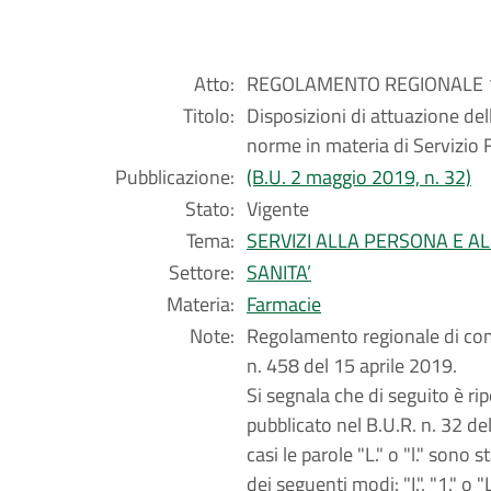
Atto:
REGOLAMENTO REGIONALE 18 
Titolo:
Disposizioni di attuazione de
norme in materia di Servizio
Pubblicazione:
(B.U. 2 maggio 2019, n. 32)
Stato:
Vigente
Tema:
SERVIZI ALLA PERSONA E A
Settore:
SANITA’
Materia:
Farmacie
Note:
Regolamento regionale di com
n. 458 del 15 aprile 2019.
Si segnala che di seguito è rip
pubblicato nel B.U.R. n. 32 d
casi le parole "L." o "l." sono
dei seguenti modi: "I.", "1." o "L