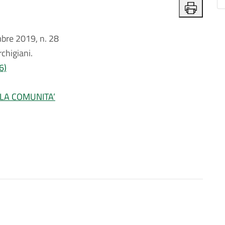
re 2019, n. 28
rchigiani.
6)
LLA COMUNITA’