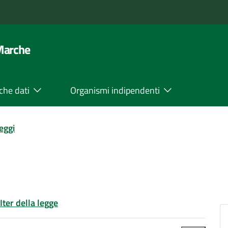
 Marche
che dati
Organismi indipendenti
leggi
Iter della legge