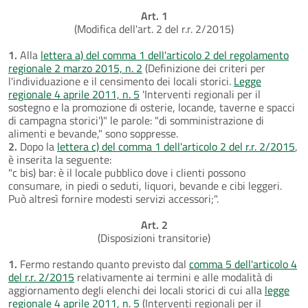
Art. 1
(Modifica dell'art. 2 del r.r. 2/2015)
1.
Alla
lettera a) del comma 1 dell'articolo 2 del regolamento
regionale 2 marzo 2015, n. 2
(Definizione dei criteri per
l'individuazione e il censimento dei locali storici.
Legge
regionale 4 aprile 2011, n. 5
'Interventi regionali per il
sostegno e la promozione di osterie, locande, taverne e spacci
di campagna storici')" le parole: "di somministrazione di
alimenti e bevande," sono soppresse.
2.
Dopo la
lettera c) del comma 1 dell'articolo 2 del r.r. 2/2015
,
è inserita la seguente:
"c bis) bar: è il locale pubblico dove i clienti possono
consumare, in piedi o seduti, liquori, bevande e cibi leggeri.
Può altresì fornire modesti servizi accessori;".
Art. 2
(Disposizioni transitorie)
1.
Fermo restando quanto previsto dal
comma 5 dell'articolo 4
del r.r. 2/2015
relativamente ai termini e alle modalità di
aggiornamento degli elenchi dei locali storici di cui alla
legge
regionale 4 aprile 2011, n. 5
(Interventi regionali per il