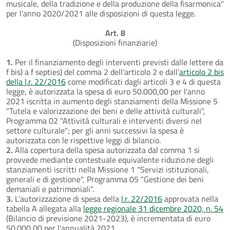
musicale, della tradizione e della produzione della fisarmonica"
per l'anno 2020/2021 alle disposizioni di questa legge.
Art. 8
(Disposizioni finanziarie)
1.
Per il finanziamento degli interventi previsti dalle lettere da
f bis) a f septies) del comma 2 dell'articolo 2 e dall'
articolo 2 bis
della l.r. 22/2016
come modificati dagli articoli 3 e 4 di questa
legge, è autorizzata la spesa di euro 50.000,00 per l'anno
2021 iscritta in aumento degli stanziamenti della Missione 5
"Tutela e valorizzazione dei beni e delle attività culturali",
Programma 02 "Attività culturali e interventi diversi nel
settore culturale"; per gli anni successivi la spesa è
autorizzata con le rispettive leggi di bilancio.
2.
Alla copertura della spesa autorizzata dal comma 1 si
provvede mediante contestuale equivalente riduzio.ne degli
stanziamenti iscritti nella Missione 1 "Servizi istituzionali,
generali e di gestione", Programma 05 "Gestione dei beni
demaniali e patrimoniali".
3.
L'autorizzazione di spesa della
l.r. 22/2016
approvata nella
tabella A allegata alla
legge regionale 31 dicembre 2020, n. 54
(Bilancio di previsione 2021-2023), è incrementata di euro
50.000,00 per l'annualità 2021.