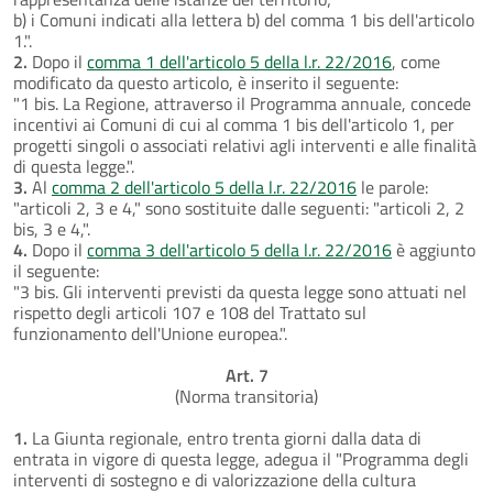
b) i Comuni indicati alla lettera b) del comma 1 bis dell'articolo
1.".
2.
Dopo il
comma 1 dell'articolo 5 della l.r. 22/2016
, come
modificato da questo articolo, è inserito il seguente:
"1 bis. La Regione, attraverso il Programma annuale, concede
incentivi ai Comuni di cui al comma 1 bis dell'articolo 1, per
progetti singoli o associati relativi agli interventi e alle finalità
di questa legge.".
3.
Al
comma 2 dell'articolo 5 della l.r. 22/2016
le parole:
"articoli 2, 3 e 4," sono sostituite dalle seguenti: "articoli 2, 2
bis, 3 e 4,".
4.
Dopo il
comma 3 dell'articolo 5 della l.r. 22/2016
è aggiunto
il seguente:
"3 bis. Gli interventi previsti da questa legge sono attuati nel
rispetto degli articoli 107 e 108 del Trattato sul
funzionamento dell'Unione europea.".
Art. 7
(Norma transitoria)
1.
La Giunta regionale, entro trenta giorni dalla data di
entrata in vigore di questa legge, adegua il "Programma degli
interventi di sostegno e di valorizzazione della cultura