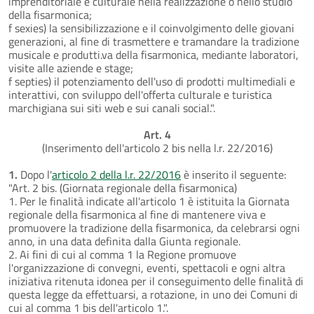
imprenditoriale e culturale nella realizzazione o nello studio
della fisarmonica;
f sexies) la sensibilizzazione e il coinvolgimento delle giovani
generazioni, al fine di trasmettere e tramandare la tradizione
musicale e produtti.va della fisarmonica, mediante laboratori,
visite alle aziende e stage;
f septies) il potenziamento dell'uso di prodotti multimediali e
interattivi, con sviluppo dell'offerta culturale e turistica
marchigiana sui siti web e sui canali social.".
Art. 4
(Inserimento dell'articolo 2 bis nella l.r. 22/2016)
1.
Dopo l'
articolo 2 della l.r. 22/2016
è inserito il seguente:
"Art. 2 bis. (Giornata regionale della fisarmonica)
1. Per le finalità indicate all'articolo 1 è istituita la Giornata
regionale della fisarmonica al fine di mantenere viva e
promuovere la tradizione della fisarmonica, da celebrarsi ogni
anno, in una data definita dalla Giunta regionale.
2. Ai fini di cui al comma 1 la Regione promuove
l'organizzazione di convegni, eventi, spettacoli e ogni altra
iniziativa ritenuta idonea per il conseguimento delle finalità di
questa legge da effettuarsi, a rotazione, in uno dei Comuni di
cui al comma 1 bis dell'articolo 1.".