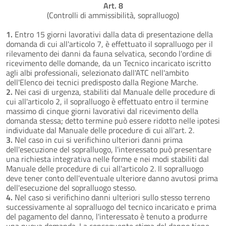
Art. 8
(Controlli di ammissibilità, sopralluogo)
1.
Entro 15 giorni lavorativi dalla data di presentazione della
domanda di cui all'articolo 7, è effettuato il sopralluogo per il
rilevamento dei danni da fauna selvatica, secondo l'ordine di
ricevimento delle domande, da un Tecnico incaricato iscritto
agli albi professionali, selezionato dall'ATC nell'ambito
dell'Elenco dei tecnici predisposto dalla Regione Marche.
2.
Nei casi di urgenza, stabiliti dal Manuale delle procedure di
cui all'articolo 2, il sopralluogo è effettuato entro il termine
massimo di cinque giorni lavorativi dal ricevimento della
domanda stessa; detto termine può essere ridotto nelle ipotesi
individuate dal Manuale delle procedure di cui all'art. 2.
3.
Nel caso in cui si verifichino ulteriori danni prima
dell'esecuzione del sopralluogo, l'interessato può presentare
una richiesta integrativa nelle forme e nei modi stabiliti dal
Manuale delle procedure di cui all'articolo 2. Il sopralluogo
deve tener conto dell'eventuale ulteriore danno avutosi prima
dell'esecuzione del sopralluogo stesso.
4.
Nel caso si verifichino danni ulteriori sullo stesso terreno
successivamente al sopralluogo del tecnico incaricato e prima
del pagamento del danno, l'interessato è tenuto a produrre
una nuova domanda. La conseguente stima del danno tiene