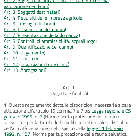
Art. 2 (Soggetti incaricati dell'accertamento e della
valutazione dei danni)
Art. 3 (Soggetti destinatari)
Art. 4 (Requisiti delle imprese agricole)
Art. 5 (Tipologia di danni)
Art. 6 (Prevenzione del danno)
Art. 7 (Presentazione della domanda)
Art. 8 (Controlli di ammissibilità, sopralluogo)
Art. 9 (Quantificazione del danno)
Art. 10 (Pagamento)
Art. 11 (Controlli)
Art. 12 (Disposizioni transitorie)
Art. 13 (Abrogazioni)
Art. 1
(Oggetto e finalità)
1.
Questo regolamento detta le disposizioni necessarie a dare
attuazione all'articolo 19 comma 7 e 7 bis
Legge regionale 05
gennaio 1995, n. 7
(Norme per la protezione della fauna
selvatica e per la tutela dell'equilibrio ambientale e disciplina
dell'attività venatoria) nel rispetto della
legge 11 febbraio
1992, n. 157
(Norme per la protezione della fauna selvatica