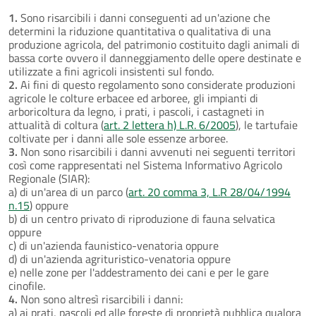
1.
Sono risarcibili i danni conseguenti ad un'azione che
determini la riduzione quantitativa o qualitativa di una
produzione agricola, del patrimonio costituito dagli animali di
bassa corte ovvero il danneggiamento delle opere destinate e
utilizzate a fini agricoli insistenti sul fondo.
2.
Ai fini di questo regolamento sono considerate produzioni
agricole le colture erbacee ed arboree, gli impianti di
arboricoltura da legno, i prati, i pascoli, i castagneti in
attualità di coltura (
art. 2 lettera h) L.R. 6/2005
), le tartufaie
coltivate per i danni alle sole essenze arboree.
3.
Non sono risarcibili i danni avvenuti nei seguenti territori
così come rappresentati nel Sistema Informativo Agricolo
Regionale (SIAR):
a) di un'area di un parco (
art. 20 comma 3, L.R 28/04/1994
n.15
) oppure
b) di un centro privato di riproduzione di fauna selvatica
oppure
c) di un'azienda faunistico-venatoria oppure
d) di un'azienda agrituristico-venatoria oppure
e) nelle zone per l'addestramento dei cani e per le gare
cinofile.
4.
Non sono altresì risarcibili i danni:
a) ai prati, pascoli ed alle foreste di proprietà pubblica qualora