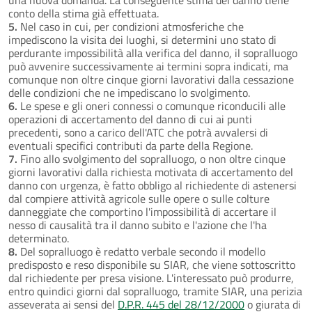
conto della stima già effettuata.
5.
Nel caso in cui, per condizioni atmosferiche che
impediscono la visita dei luoghi, si determini uno stato di
perdurante impossibilità alla verifica del danno, il sopralluogo
può avvenire successivamente ai termini sopra indicati, ma
comunque non oltre cinque giorni lavorativi dalla cessazione
delle condizioni che ne impediscano lo svolgimento.
6.
Le spese e gli oneri connessi o comunque riconducili alle
operazioni di accertamento del danno di cui ai punti
precedenti, sono a carico dell'ATC che potrà avvalersi di
eventuali specifici contributi da parte della Regione.
7.
Fino allo svolgimento del sopralluogo, o non oltre cinque
giorni lavorativi dalla richiesta motivata di accertamento del
danno con urgenza, è fatto obbligo al richiedente di astenersi
dal compiere attività agricole sulle opere o sulle colture
danneggiate che comportino l'impossibilità di accertare il
nesso di causalità tra il danno subito e l'azione che l'ha
determinato.
8.
Del sopralluogo è redatto verbale secondo il modello
predisposto e reso disponibile su SIAR, che viene sottoscritto
dal richiedente per presa visione. L'interessato può produrre,
entro quindici giorni dal sopralluogo, tramite SIAR, una perizia
asseverata ai sensi del
D.P.R. 445 del 28/12/2000
o giurata di