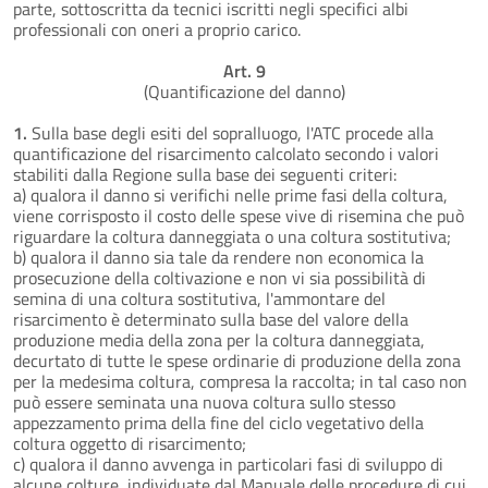
parte, sottoscritta da tecnici iscritti negli specifici albi
professionali con oneri a proprio carico.
Art. 9
(Quantificazione del danno)
1.
Sulla base degli esiti del sopralluogo, l'ATC procede alla
quantificazione del risarcimento calcolato secondo i valori
stabiliti dalla Regione sulla base dei seguenti criteri:
a) qualora il danno si verifichi nelle prime fasi della coltura,
viene corrisposto il costo delle spese vive di risemina che può
riguardare la coltura danneggiata o una coltura sostitutiva;
b) qualora il danno sia tale da rendere non economica la
prosecuzione della coltivazione e non vi sia possibilità di
semina di una coltura sostitutiva, l'ammontare del
risarcimento è determinato sulla base del valore della
produzione media della zona per la coltura danneggiata,
decurtato di tutte le spese ordinarie di produzione della zona
per la medesima coltura, compresa la raccolta; in tal caso non
può essere seminata una nuova coltura sullo stesso
appezzamento prima della fine del ciclo vegetativo della
coltura oggetto di risarcimento;
c) qualora il danno avvenga in particolari fasi di sviluppo di
alcune colture, individuate dal Manuale delle procedure di cui