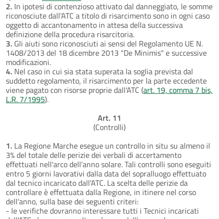
2.
In ipotesi di contenzioso attivato dal danneggiato, le somme
riconosciute dall'ATC a titolo di risarcimento sono in ogni caso
oggetto di accantonamento in attesa della successiva
definizione della procedura risarcitoria.
3.
Gli aiuti sono riconosciuti ai sensi del Regolamento UE N.
1408/2013 del 18 dicembre 2013 "De Minimis" e successive
modificazioni.
4.
Nel caso in cui sia stata superata la soglia prevista dal
suddetto regolamento, il risarcimento per la parte eccedente
viene pagato con risorse proprie dall'ATC (
art. 19, comma 7 bis,
L.R. 7/1995
).
Art. 11
(Controlli)
1.
La Regione Marche esegue un controllo in situ su almeno il
3% del totale delle perizie dei verbali di accertamento
effettuati nell'arco dell'anno solare. Tali controlli sono eseguiti
entro 5 giorni lavorativi dalla data del sopralluogo effettuato
dal tecnico incaricato dall'ATC. La scelta delle perizie da
controllare è effettuata dalla Regione, in itinere nel corso
dell'anno, sulla base dei seguenti criteri:
- le verifiche dovranno interessare tutti i Tecnici incaricati