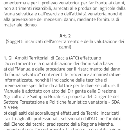
omeoterma e per il prelievo venatorio), per far fronte ai danni,
non altrimenti risarcibili, arrecati alle produzioni agricole dalla
fauna selvatica e dall'esercizio dell'attività venatoria nonché
alla prevenzione dei medesimi danni, mediante fornitura di
materiale idoneo.
Art. 2
(Soggetti incaricati dell'accertamento e della valutazione dei
danni)
1.
Gli Ambiti Territoriali di Caccia (ATC) effettuano
l'accertamento e la quantificazione dei danni sulla base:
a) del "Manuale delle procedure per il risarcimento dei danni
da fauna selvatica" contenenti le procedure amministrative
informatizzate, nonché l'indicazione delle tecniche di
prevenzione specifiche da adottare per le diverse colture. Il
Manuale è adottato con atto del Dirigente della Direzione
Agricoltura e Sviluppo Rurale su proposta del Dirigente del
Settore Forestazione e Politiche faunistico venatorie - SDA
AP/FM;
b) degli esiti dei sopralluoghi effettuati da Tecnici incaricati
iscritti agli albi professionali, selezionati dall'ATC nell'ambito
dell'Elenco dei tecnici predisposto dalla Regione Marche,
competenti per l'accertamento, la stima e la quantificazione