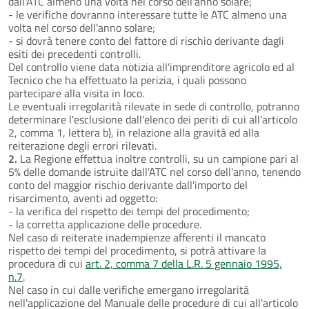
dall'ATC almeno una volta nel corso dell'anno solare;
- le verifiche dovranno interessare tutte le ATC almeno una
volta nel corso dell'anno solare;
- si dovrà tenere conto del fattore di rischio derivante dagli
esiti dei precedenti controlli.
Del controllo viene data notizia all'imprenditore agricolo ed al
Tecnico che ha effettuato la perizia, i quali possono
partecipare alla visita in loco.
Le eventuali irregolarità rilevate in sede di controllo, potranno
determinare l'esclusione dall'elenco dei periti di cui all'articolo
2, comma 1, lettera b), in relazione alla gravità ed alla
reiterazione degli errori rilevati.
2.
La Regione effettua inoltre controlli, su un campione pari al
5% delle domande istruite dall'ATC nel corso dell'anno, tenendo
conto del maggior rischio derivante dall'importo del
risarcimento, aventi ad oggetto:
- la verifica del rispetto dei tempi del procedimento;
- la corretta applicazione delle procedure.
Nel caso di reiterate inadempienze afferenti il mancato
rispetto dei tempi del procedimento, si potrà attivare la
procedura di cui
art. 2, comma 7 della L.R. 5 gennaio 1995,
n.7
.
Nel caso in cui dalle verifiche emergano irregolarità
nell'applicazione del Manuale delle procedure di cui all'articolo