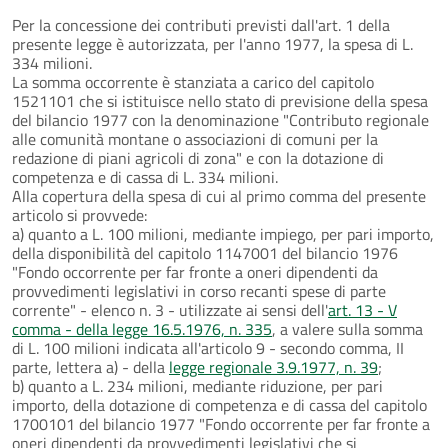
Per la concessione dei contributi previsti dall'art. 1 della
presente legge è autorizzata, per l'anno 1977, la spesa di L.
334 milioni.
La somma occorrente è stanziata a carico del capitolo
1521101 che si istituisce nello stato di previsione della spesa
del bilancio 1977 con la denominazione "Contributo regionale
alle comunità montane o associazioni di comuni per la
redazione di piani agricoli di zona" e con la dotazione di
competenza e di cassa di L. 334 milioni.
Alla copertura della spesa di cui al primo comma del presente
articolo si provvede:
a) quanto a L. 100 milioni, mediante impiego, per pari importo,
della disponibilità del capitolo 1147001 del bilancio 1976
"Fondo occorrente per far fronte a oneri dipendenti da
provvedimenti legislativi in corso recanti spese di parte
corrente" - elenco n. 3 - utilizzate ai sensi dell'
art. 13 - V
comma - della legge 16.5.1976, n. 335
, a valere sulla somma
di L. 100 milioni indicata all'articolo 9 - secondo comma, II
parte, lettera a) - della
legge regionale 3.9.1977, n. 39
;
b) quanto a L. 234 milioni, mediante riduzione, per pari
importo, della dotazione di competenza e di cassa del capitolo
1700101 del bilancio 1977 "Fondo occorrente per far fronte a
oneri dipendenti da provvedimenti legislativi che si