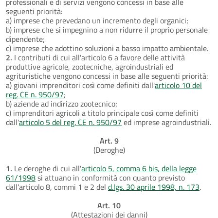
professionali e di servizi vengono concessi in base alle
seguenti priorità:
a) imprese che prevedano un incremento degli organici;
b) imprese che si impegnino a non ridurre il proprio personale
dipendente;
c) imprese che adottino soluzioni a basso impatto ambientale.
2.
I contributi di cui all'articolo 6 a favore delle attività
produttive agricole, zootecniche, agroindustriali ed
agrituristiche vengono concessi in base alle seguenti priorità:
a) giovani imprenditori così come definiti dall'
articolo 10 del
reg. CE n. 950/97
;
b) aziende ad indirizzo zootecnico;
c) imprenditori agricoli a titolo principale così come definiti
dall'
articolo 5 del reg. CE n. 950/97
ed imprese agroindustriali.
Art. 9
(Deroghe)
1.
Le deroghe di cui all'
articolo 5, comma 6 bis, della legge
61/1998
si attuano in conformità con quanto previsto
dall'articolo 8, commi 1 e 2 del
d.lgs. 30 aprile 1998, n. 173
.
Art. 10
(Attestazioni dei danni)