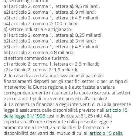
a) settore agricoltura:
a1) articolo 2, comma 1, lettera a): 9,5 miliardi;
a2) articolo 2, comma 1, lettera b): 9 miliardi;
a3) articolo 2, comma 1, lettera c): 4,5 miliardi;
a4) articolo 2, comma 2: 100 milioni;
b) settore industria e artigianato:
b1) articolo 2, comma 1, lettera a): 8,25 miliardi;
b2) articolo 2, comma 1, lettera b): 3 miliardi;
b3) articolo 2, comma 1, lettera c): 4,5 miliardi;
b4) articolo 2, comma 2: 8 miliardi;
c) settore commercio e turismo:
c1) articolo 2, comma 1, lettera c): 2,5 miliardi;
c2) articolo 2, comma 2: 1,9 miliardi.
2.
In caso di accertata inutilizzazione di parte dei
finanziamenti disposti per gli specifici settori o per un tipo di
intervento, la Giunta regionale è autorizzata a variare
corrispondentemente in aumento le quote riservate ai settori
e ai restanti tipi di intervento previsti all'articolo 2.
3.
La copertura finanziaria degli interventi di cui alla presente
legge è assicurata dalle disponibilità previste nell'
articolo 15
della legge 61/1998
così individuate: 51,25 mld. Alla
copertura dell'onere derivante dalla presente legge e
ammontante a lire 51,25 miliardi si fa fronte con le
disponibilità derivanti dal mutuo di cui all'
articolo 15 della