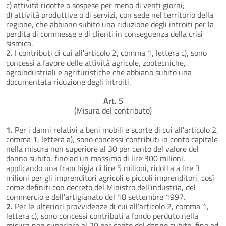
c) attività ridotte o sospese per meno di venti giorni;
d) attività produttive o di servizi, con sede nel territorio della
regione, che abbiano subito una riduzione degli introiti per la
perdita di commesse e di clienti in conseguenza della crisi
sismica.
2.
I contributi di cui all'articolo 2, comma 1, lettera c), sono
concessi a favore delle attività agricole, zootecniche,
agroindustriali e agrituristiche che abbiano subito una
documentata riduzione degli introiti.
Art. 5
(Misura del contributo)
1.
Per i danni relativi a beni mobili e scorte di cui all'articolo 2,
comma 1, lettera a), sono concessi contributi in conto capitale
nella misura non superiore al 30 per cento del valore del
danno subito, fino ad un massimo di lire 300 milioni,
applicando una franchigia di lire 5 milioni, ridotta a lire 3
milioni per gli imprenditori agricoli e piccoli imprenditori, così
come definiti con decreto del Ministro dell'industria, del
commercio e dell'artigianato del 18 settembre 1997.
2.
Per le ulteriori provvidenze di cui all'articolo 2, comma 1,
lettera c), sono concessi contributi a fondo perduto nella
misura non superiore al 20 per cento del danno subito, fino ad