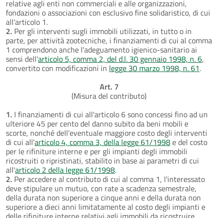
relative agli enti non commerciali e alle organizzazioni,
fondazioni o associazioni con esclusivo fine solidaristico, di cui
all'articolo 1.
2.
Per gli interventi sugli immobili utilizzati, in tutto o in
parte, per attività zootecniche, i finanziamenti di cui al comma
1 comprendono anche l'adeguamento igienico-sanitario ai
sensi dell'
articolo 5, comma 2, del d.l. 30 gennaio 1998, n. 6
,
convertito con modificazioni in
legge 30 marzo 1998, n. 61
.
Art. 7
(Misura del contributo)
1.
I finanziamenti di cui all'articolo 6 sono concessi fino ad un
ulteriore 45 per cento del danno subito da beni mobili e
scorte, nonché dell'eventuale maggiore costo degli interventi
di cui all'
articolo 4, comma 3, della legge 61/1998
e del costo
per le rifiniture interne e per gli impianti degli immobili
ricostruiti o ripristinati, stabilito in base ai parametri di cui
all'
articolo 2 della legge 61/1998
.
2.
Per accedere al contributo di cui al comma 1, l'interessato
deve stipulare un mutuo, con rate a scadenza semestrale,
della durata non superiore a cinque anni e della durata non
superiore a dieci anni limitatamente al costo degli impianti e
delle rifiniture interne relativi agli immobili da ricostruire.