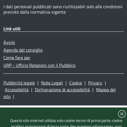
I dati personali pubblicati sono riutilizzabili solo alle condizioni
previste dalla normativa vigente
Link utili
Avvisi
Agenda del consiglio
Come fare per
URP - Ufficio Relazioni con il Pubblico
Pubblicità legale
|
Note Legali
|
Cookie
|
Privacy
|
Accessibilità
|
Dichiarazione di accessibilità
|
Mappa del
sito
|
Questo sito internet utilizza solo cookie tecnici di prima parte; cookie
analitici anonimizzati di terza parte. Per maggiori informazioni, puoi