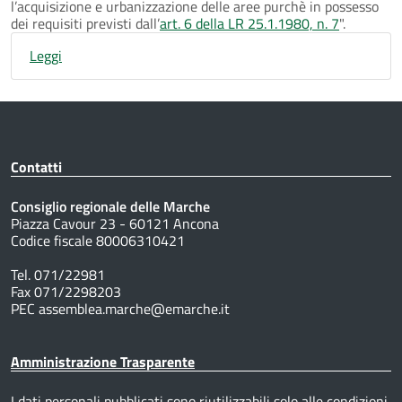
l’acquisizione e urbanizzazione delle aree purchè in possesso
dei requisiti previsti dall’
art. 6 della LR 25.1.1980, n. 7
".
Leggi
Contatti
Consiglio regionale delle Marche
Piazza Cavour 23 - 60121 Ancona
Codice fiscale 80006310421
Tel. 071/22981
Fax 071/2298203
PEC assemblea.marche@emarche.it
Amministrazione Trasparente
I dati personali pubblicati sono riutilizzabili solo alle condizioni