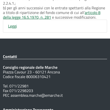
2.2.4.1.;
b) per gli anni successivi con le entrate spettanti alla Regione
a titolo di ripartizione del fondo comune di cui all’
articolo 8
della legge 16.5.1970, n. 281
e successive modificazioni.
Leggi
Contatti
Consiglio regionale delle Marche
Piazza Cavour 23 - 60121 Ancona
Codice fiscale 80006310421
Tel. 071/22981
Fax 071/2298203
PEC assemblea.marche@emarche.it
Amministrazione Trasparente