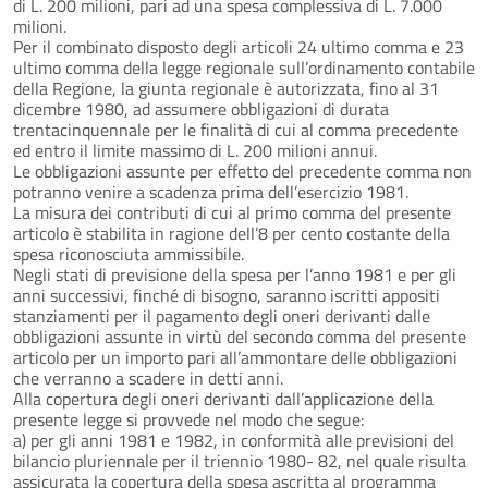
di L. 200 milioni, pari ad una spesa complessiva di L. 7.000
milioni.
Per il combinato disposto degli articoli 24 ultimo comma e 23
ultimo comma della legge regionale sull’ordinamento contabile
della Regione, la giunta regionale è autorizzata, fino al 31
dicembre 1980, ad assumere obbligazioni di durata
trentacinquennale per le finalità di cui al comma precedente
ed entro il limite massimo di L. 200 milioni annui.
Le obbligazioni assunte per effetto del precedente comma non
potranno venire a scadenza prima dell’esercizio 1981.
La misura dei contributi di cui al primo comma del presente
articolo è stabilita in ragione dell’8 per cento costante della
spesa riconosciuta ammissibile.
Negli stati di previsione della spesa per l’anno 1981 e per gli
anni successivi, finché di bisogno, saranno iscritti appositi
stanziamenti per il pagamento degli oneri derivanti dalle
obbligazioni assunte in virtù del secondo comma del presente
articolo per un importo pari all’ammontare delle obbligazioni
che verranno a scadere in detti anni.
Alla copertura degli oneri derivanti dall’applicazione della
presente legge si provvede nel modo che segue:
a) per gli anni 1981 e 1982, in conformità alle previsioni del
bilancio pluriennale per il triennio 1980- 82, nel quale risulta
assicurata la copertura della spesa ascritta al programma