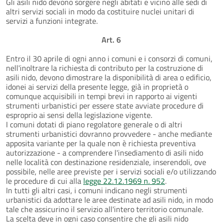
Gli asili nido devono sorgere negli abitati e vicino alle sedi di
altri servizi sociali in modo da costituire nuclei unitari di
servizi a funzioni integrate.
Art. 6
Entro il 30 aprile di ogni anno i comuni e i consorzi di comuni,
nell'inoltrare la richiesta di contributo per la costruzione di
asili nido, devono dimostrare la disponibilità di area o edificio,
idonei ai servizi della presente legge, già in proprietà o
comunque acquisibili in tempi brevi in rapporto ai vigenti
strumenti urbanistici per essere state avviate procedure di
esproprio ai sensi della legislazione vigente.
I comuni dotati di piano regolatore generale o di altri
strumenti urbanistici dovranno provvedere - anche mediante
apposita variante per la quale non è richiesta preventiva
autorizzazione - a comprendere l'insediamento di asili nido
nelle località con destinazione residenziale, inserendoli, ove
possibile, nelle aree previste per i servizi sociali e/o utilizzando
le procedure di cui alla
legge 22.12.1969 n. 952
.
In tutti gli altri casi, i comuni indicano negli strumenti
urbanistici da adottare le aree destinate ad asili nido, in modo
tale che assicurino il servizio all'intero territorio comunale.
La scelta deve in ogni caso consentire che gli asili nido