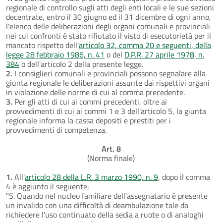
regionale di controllo sugli atti degli enti locali e le sue sezioni
decentrate, entro il 30 giugno ed il 31 dicembre di ogni anno,
l'elenco delle deliberazioni degli organi comunali e provinciali
nei cui confronti è stato rifiutato il visto di esecutorietà per il
mancato rispetto dell'
articolo 32, comma 20 e seguenti, della
legge 28 febbraio 1986, n. 41
o del
D.P.R. 27 aprile 1978, n.
384
o dell'articolo 2 della presente legge.
2.
I consiglieri comunali e provinciali possono segnalare alla
giunta regionale le deliberazioni assunte dai rispettivi organi
in violazione delle norme di cui al comma precedente.
3.
Per gli atti di cui ai commi precedenti, oltre ai
provvedimenti di cui ai commi 1 e 3 dell'articolo 5, la giunta
regionale informa la cassa depositi e prestiti per i
provvedimenti di competenza.
Art. 8
(Norma finale)
1.
All'
articolo 28 della L.R. 3 marzo 1990, n. 9
, dopo il comma
4 è aggiunto il seguente:
"5. Quando nel nucleo familiare dell'assegnatario è presente
un invalido con una difficoltà di deambulazione tale da
richiedere l'uso continuato della sedia a ruote o di analoghi