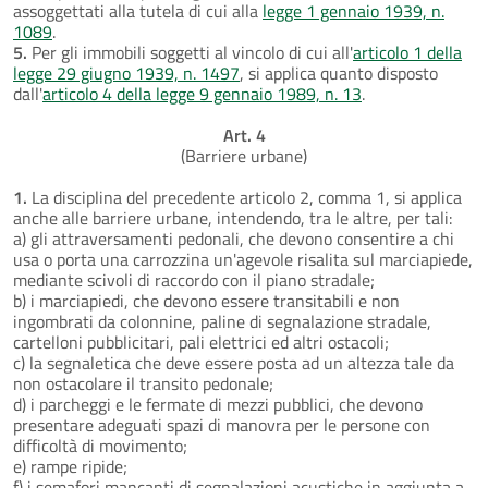
assoggettati alla tutela di cui alla
legge 1 gennaio 1939, n.
1089
.
5.
Per gli immobili soggetti al vincolo di cui all'
articolo 1 della
legge 29 giugno 1939, n. 1497
, si applica quanto disposto
dall'
articolo 4 della legge 9 gennaio 1989, n. 13
.
Art. 4
(Barriere urbane)
1.
La disciplina del precedente articolo 2, comma 1, si applica
anche alle barriere urbane, intendendo, tra le altre, per tali:
a) gli attraversamenti pedonali, che devono consentire a chi
usa o porta una carrozzina un'agevole risalita sul marciapiede,
mediante scivoli di raccordo con il piano stradale;
b) i marciapiedi, che devono essere transitabili e non
ingombrati da colonnine, paline di segnalazione stradale,
cartelloni pubblicitari, pali elettrici ed altri ostacoli;
c) la segnaletica che deve essere posta ad un altezza tale da
non ostacolare il transito pedonale;
d) i parcheggi e le fermate di mezzi pubblici, che devono
presentare adeguati spazi di manovra per le persone con
difficoltà di movimento;
e) rampe ripide;
f) i semafori mancanti di segnalazioni acustiche in aggiunta a