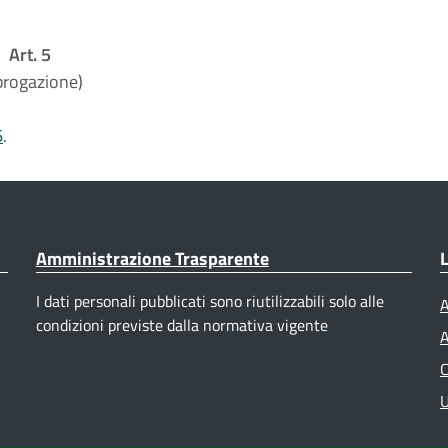
Art. 5
brogazione)
6
.
Amministrazione Trasparente
L
I dati personali pubblicati sono riutilizzabili solo alle
A
condizioni previste dalla normativa vigente
A
C
U