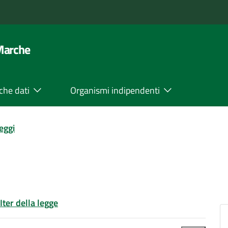
 Marche
che dati
Organismi indipendenti
leggi
Iter della legge