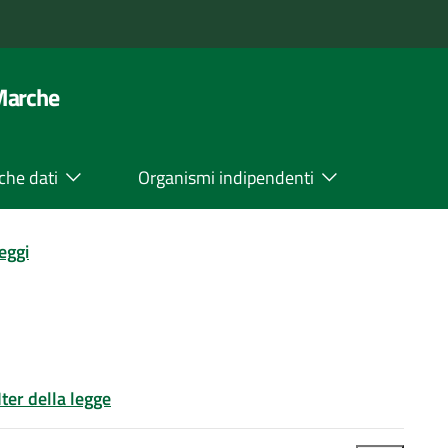
 Marche
che dati
Organismi indipendenti
leggi
Iter della legge