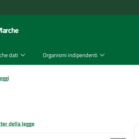
 Marche
che dati
Organismi indipendenti
leggi
Iter della legge