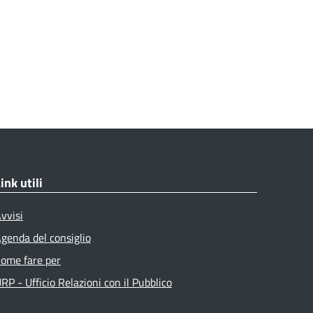
ink utili
vvisi
genda del consiglio
ome fare per
RP - Ufficio Relazioni con il Pubblico