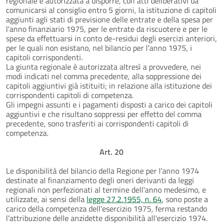
regionale è autorizzata a disporre, con atti deliberativi da
comunicarsi al consiglio entro 5 giorni, la istituzione di capitoli
aggiunti agli stati di previsione delle entrate e della spesa per
l'anno finanziario 1975, per le entrate da riscuotere e per le
spese da effettuarsi in conto de-residui degli esercizi anteriori,
per le quali non esistano, nel bilancio per l'anno 1975, i
capitoli corrispondenti.
La giunta regionale è autorizzata altresì a provvedere, nei
modi indicati nel comma precedente, alla soppressione dei
capitoli aggiuntivi già istituiti; in relazione alla istituzione dei
corrispondenti capitoli di competenza.
Gli impegni assunti e i pagamenti disposti a carico dei capitoli
aggiuntivi e che risultano soppressi per effetto del comma
precedente, sono trasferiti ai corrispondenti capitoli di
competenza.
Art. 20
Le disponibilità del bilancio della Regione per l'anno 1974
destinate al finanziamento degli oneri derivanti da leggi
regionali non perfezionati al termine dell'anno medesimo, e
utilizzate, ai sensi della
legge 27.2.1955, n. 64
, sono poste a
carico della competenza dell'esercizio 1975, ferma restando
l'attribuzione delle anzidette disponibilità all'esercizio 1974.