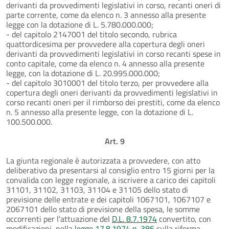
derivanti da provvedimenti legislativi in corso, recanti oneri di
parte corrente, come da elenco n. 3 annesso alla presente
legge con la dotazione di L. 5.780.000.000;
- del capitolo 2147001 del titolo secondo, rubrica
quattordicesima per provvedere alla copertura degli oneri
derivanti da provvedimenti legislativi in corso recanti spese in
conto capitale, come da elenco n. 4 annesso alla presente
legge, con la dotazione di L. 20.995.000.000;
- del capitolo 3010001 del titolo terzo, per provvedere alla
copertura degli oneri derivanti da provvedimenti legislativi in
corso recanti oneri per il rimborso dei prestiti, come da elenco
n. 5 annesso alla presente legge, con la dotazione di L.
100.500.000.
Art. 9
La giunta regionale è autorizzata a provvedere, con atto
deliberativo da presentarsi al consiglio entro 15 giorni per la
convalida con legge regionale, a iscrivere a carico dei capitoli
31101, 31102, 31103, 31104 e 31105 dello stato di
previsione delle entrate e dei capitoli 1067101, 1067107 e
2067101 dello stato di previsione della spesa, le somme
occorrenti per l'attuazione del
D.L. 8.7.1974
convertito, con
modificazioni, nella
legge 17.8.1974 n. 386
sulla riforma