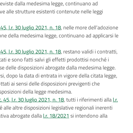
previste dalla medesima legge, continuano ad
ive alle strutture esistenti contenute nelle leggi
45, l.r. 30 luglio 2021, n. 18
, nelle more dell’adozione
zione della medesima legge, continuano ad applicarsi le
45, l.r. 30 luglio 2021, n. 18
, restano validi i contratti,
ati e sono fatti salvi gli effetti prodottisi nonché i
 base delle disposizioni abrogate dalla medesima legge.
i, dopo la data di entrata in vigore della citata legge,
ottati ai sensi delle disposizioni previgenti che
isposizioni della legge medesima.
 45, l.r. 30 luglio 2021, n. 18
, tutti i riferimenti alla
l.r.
 alle altre disposizioni legislative regionali inerenti
tiva abrogate dalla
l.r. 18/2021
si intendono alla