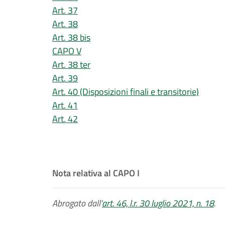
Art. 37
Art. 38
Art. 38 bis
CAPO V
Art. 38 ter
Art. 39
Art. 40 (Disposizioni finali e transitorie)
Art. 41
Art. 42
Nota relativa al CAPO I
Abrogato dall'
art. 46, l.r. 30 luglio 2021, n. 18
.