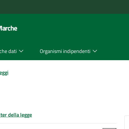
 Marche
che dati
Organismi indipendenti
leggi
Iter della legge