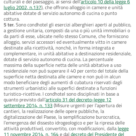
culturali e del paesaggio, ai sensi dell'
articolo 10 della legge 6
luglio 2002, n.137
), che offrono alloggio in camere e unità
abitative dotate di servizio autonomo di cucina o punto
cottura.
5 ter.
Sono condhotel gli esercizi alberghieri aperti al pubblico,
a gestione unitaria, composti da una o più unità immobiliari o
da parti di esse, ubicate nello stesso Comune, che forniscono
alloggio, servizi accessori ed eventualmente vitto in camere
destinate alla ricettività, nonché, in forma integrata e
complementare, in unità abitative a destinazione residenziale,
dotate di servizio autonomo di cucina. La percentuale
massima della superficie netta delle unità abitative a uso
residenziale non può superare il 40 per cento del totale della
superficie netta destinata alle camere e non può in alcun
modo beneficiare degli aumenti di cubatura riservati dagli
strumenti urbanistici alle superfici destinate a funzioni
turistico-ricettive. I condhotel sono disciplinati in base a
quanto previsto dall’
articolo 31 del decreto-legge 12
settembre 2014, n. 133
(Misure urgenti per l’apertura dei
cantieri, la realizzazione delle opere pubbliche, la
digitalizzazione del Paese, la semplificazione burocratica,
l’emergenza del dissesto idrogeologico e per la ripresa delle
attività produttive), convertito, con modificazioni, dalla
legge
11 novembre 2014, n. 164
e dal
decreto del Presidente del