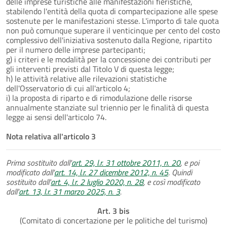
delle imprese turistiche alle manifestazioni fieristiche,
stabilendo l'entità della quota di compartecipazione alle spese
sostenute per le manifestazioni stesse. L'importo di tale quota
non può comunque superare il venticinque per cento del costo
complessivo dell'iniziativa sostenuto dalla Regione, ripartito
per il numero delle imprese partecipanti;
g) i criteri e le modalità per la concessione dei contributi per
gli interventi previsti dal Titolo V di questa legge;
h) le attività relative alle rilevazioni statistiche
dell'Osservatorio di cui all'articolo 4;
i) la proposta di riparto e di rimodulazione delle risorse
annualmente stanziate sul triennio per le finalità di questa
legge ai sensi dell'articolo 74.
Nota relativa all'articolo 3
Prima sostituito dall'
art. 29, l.r. 31 ottobre 2011, n. 20
, e poi
modificato dall'
art. 14, l.r. 27 dicembre 2012, n. 45
. Quindi
sostituito dall'
art. 4, l.r. 2 luglio 2020, n. 28
, e così modificato
dall'
art. 13, l.r. 31 marzo 2025, n. 3
.
Art. 3 bis
(Comitato di concertazione per le politiche del turismo)