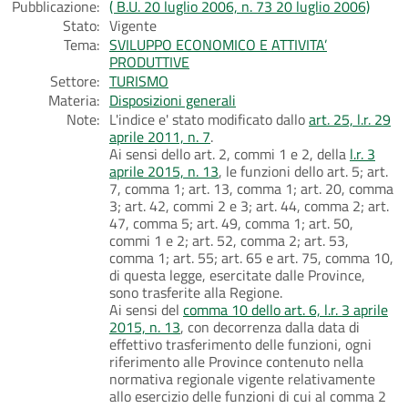
Pubblicazione:
( B.U. 20 luglio 2006, n. 73 20 luglio 2006)
Stato:
Vigente
Tema:
SVILUPPO ECONOMICO E ATTIVITA’
PRODUTTIVE
Settore:
TURISMO
Materia:
Disposizioni generali
Note:
L'indice e' stato modificato dallo
art. 25, l.r. 29
aprile 2011, n. 7
.
Ai sensi dello art. 2, commi 1 e 2, della
l.r. 3
aprile 2015, n. 13
, le funzioni dello art. 5; art.
7, comma 1; art. 13, comma 1; art. 20, comma
3; art. 42, commi 2 e 3; art. 44, comma 2; art.
47, comma 5; art. 49, comma 1; art. 50,
commi 1 e 2; art. 52, comma 2; art. 53,
comma 1; art. 55; art. 65 e art. 75, comma 10,
di questa legge, esercitate dalle Province,
sono trasferite alla Regione.
Ai sensi del
comma 10 dello art. 6, l.r. 3 aprile
2015, n. 13
, con decorrenza dalla data di
effettivo trasferimento delle funzioni, ogni
riferimento alle Province contenuto nella
normativa regionale vigente relativamente
allo esercizio delle funzioni di cui al comma 2