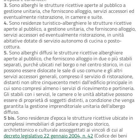
3.
Sono alberghi le strutture ricettive aperte al pubblico a
gestione unitaria, che forniscono alloggio, servizi accessori ed
eventualmente ristorazione, in camere e suite.
4.
Sono residenze turistico-alberghiere le strutture ricettive
aperte al pubblico, a gestione unitaria, che forniscono alloggio,
servizi accessori ed eventualmente ristorazione, in unità
abitative dotate di servizio autonomo di cucina o posto-
cottura.
5.
Sono alberghi diffusi le strutture ricettive alberghiere
aperte al pubblico, che forniscono alloggio in due o più stabili
separati, purché ubicati nel borgo o nel centro storico, in cui
possono essere dislocate le sale di uso comune e gli altri
servizi accessori generali, compreso il servizio di ristorazione,
distanti non oltre cinquecento metri dall'edificio principale in
cui sono compresi almeno i servizi di ricevimento e portineria.
Gli stabili con i servizi, le camere o le unità abitative possono
essere di proprietà di soggetti distinti, a condizione che venga
garantita la gestione imprenditoriale unitaria dell'albergo
diffuso.
5 bis.
Sono residenze d’epoca le strutture ricettive ubicate in
complessi immobiliari di particolare pregio storico,
architettonico e culturale assoggettati ai vincoli di cui al
decreto legislativo 22 gennaio 2004, n. 42
(Codice dei beni