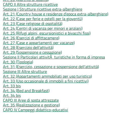
CAPO II Altre strutture ricettive
Sezione I Strutture ricettive extra-alberghiere
Art. 21 (Country house e residenze d’epoca extra-alberghiere)
Art. 22 (Case per ferie e ostelli per la gioventù)
Art. 23 (Case religiose di ospitalità)
Art. 24 (Centri di vacanza per minori e anziani)
Art. 25 (Rifugi alpini, escursionistici e bivacchi fissi)
Art. 26 (Esercizi di affittacamere)
Art. 27 (Case e appartamenti per vacanze)
Art. 28 (Esercizio dell’attività)
Art. 29 (Sospensione e cessazione)
Sezione II Particolari attivitÃ turistiche in forma di impresa
Art. 30 (Tipologia)
Art. 31 (Esercizio, cessazione e sospensione dell'attività)
Sezione III Altre strutture
Art. 32 (Appartamenti ammobiliati per uso turistico)
Art. 33 (Uso occasionale di immobili a fini ricettivi)
Art. 33 bis
Art. 34 (Bed and Breakfast)
Art. 34 bis
CAPO III Aree di sosta attrezzate
Art. 35 (Realizzazione e gestione)
CAPO IV Campeggi didattico-educativi