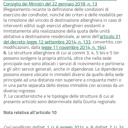
Consiglio dei Ministri del 22 gennaio 2018, n. 13
(Regolamento recante la definizione delle condizioni di
esercizio dei condhotel, nonché dei criteri e delle modalità per
la rimozione del vincolo di destinazione alberghiera in caso di
interventi edilizi sugli esercizi alberghieri esistenti e
limitatamente alla realizzazione della quota delle unità
abitative a destinazione residenziale, ai sensi dell'
articolo 31
del decreto-legge 12 settembre 2014, n. 133
, convertito, con
modificazioni, dalla
legge 11 novembre 2014, n. 164
).
6.
Le strutture alberghiere di cui ai commi 3, 4, 5 bis e 5 ter
possono svolgere la propria attività, oltre che nella sede
principale ove sono allocati i servizi di ricevimento e portineria
e gli altri servizi generali, anche in dipendenze. Le dipendenze
possono essere ubicate in immobili diversi da quello della sede
principale ad una distanza non superiore a cinquanta metri o
in una parte separata dello stesso immobile con accesso da un
diverso ingresso.
7.
Le caratteristiche e le tipologie delle strutture di cui al
presente articolo sono determinate dalla Giunta regionale.
Nota relativa all'articolo 10
Così modificato dall'
art. 1, l.r. 6 maggio 2014, n. 9
; dall'
art. 2, l.r. 24