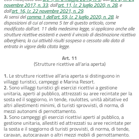
novembre 2017, n. 33
; dall'
art. 11, l.r. 2 luglio 2020, n. 28
, e
dall'
art. 16, l.r. 22 novembre 2021, n. 29
.
Ai sensi del
comma 1 dell'art. 59, l.r. 2 luglio 2020, n. 28
, le
disposizioni di cui al comma 5 ter di questo articolo, come
modificato dall’art. 11 della medesima legge, si applicano anche alle
strutture ricettive esistenti e aventi il vincolo di destinazione ricettiva
alberghiera, la cui attività risulti sospesa o cessata alla data di
entrata in vigore della citata legge.
Art. 11
(Strutture ricettive all’aria aperta)
1.
Le strutture ricettive all’aria aperta si distinguono in
villaggi turistici, campeggi e Marina Resort.
2.
Sono villaggi turistici gli esercizi ricettivi a gestione
unitaria, aperti al pubblico, attrezzati su aree recintate per la
sosta ed il soggiorno, in tende, roulottes, unità abitative ed
altri allestimenti minimi, di turisti sprovvisti, di norma, di
mezzi autonomi di pernottamento.
3.
Sono campeggi gli esercizi ricettivi aperti al pubblico, a
gestione unitaria, allestiti ed attrezzati su aree recintate per
la sosta e il soggiorno di turisti provvisti, di norma, di tende,
caravan, autocaravan o altri mezzi mobili di pernottamento.