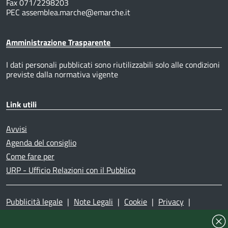
Fax 071/2298203
PEC assemblea.marche@emarche.it
Amministrazione Trasparente
I dati personali pubblicati sono riutilizzabili solo alle condizioni
previste dalla normativa vigente
Link utili
Avvisi
Agenda del consiglio
Come fare per
URP - Ufficio Relazioni con il Pubblico
Pubblicità legale
|
Note Legali
|
Cookie
|
Privacy
|
Accessibilità
|
Dichiarazione di accessibilità
|
Mappa del
sito
|