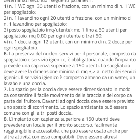
1) n. 1 WC ogni 30 utenti o frazione, con un minimo di n. 1 WC
per spogliatoio;
2) n. 1 lavandino ogni 20 utenti o frazione, con un minimo di
n. 1 lavandino per spogliatoio;
3) posto spogliatoio (mq/utente): mq 1 fino a 50 utenti per
spogliatoio, mq 0,80 per ogni utente oltre i 50;
4) n. 1 doccia ogni 12 utenti, con un minimo di n. 2 docce per
ogni spogliatoio.
6.
La presenza del nucleo-servizi per il personale, composto da
spogliatoio e servizio igienico, è obbligatoria quando l'impianto
prevede una capienza superiore a 150 utenti. Lo spogliatoio
deve avere la dimensione minima di mq 3,2 al netto dei servizi
igienici. Il servizio igienico è composto almeno da un water, un
lavabo e una doccia.
7.
Lo spazio per la doccia deve essere dimensionato in modo
da consentire il facile movimento delle braccia e del corpo da
parte del fruitore. Davanti ad ogni doccia deve essere previsto
uno spazio di scorrimento. Lo spazio antistante può essere
comune con gli altri posti doccia.
8.
L'impianto con capienza superiore a 150 utenti deve
prevedere un locale per il pronto soccorso, facilmente
raggiungibile e accessibile, che può essere usato anche per
altre attività con esso compatibili. Deve essere altresì