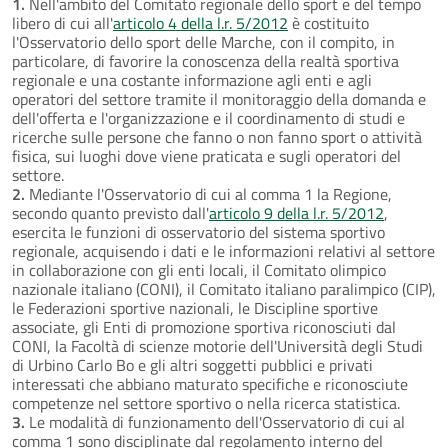
1.
Nell'ambito del Comitato regionale dello sport e del tempo
libero di cui all'
articolo 4 della l.r. 5/2012
è costituito
l'Osservatorio dello sport delle Marche, con il compito, in
particolare, di favorire la conoscenza della realtà sportiva
regionale e una costante informazione agli enti e agli
operatori del settore tramite il monitoraggio della domanda e
dell'offerta e l'organizzazione e il coordinamento di studi e
ricerche sulle persone che fanno o non fanno sport o attività
fisica, sui luoghi dove viene praticata e sugli operatori del
settore.
2.
Mediante l'Osservatorio di cui al comma 1 la Regione,
secondo quanto previsto dall'
articolo 9 della l.r. 5/2012
,
esercita le funzioni di osservatorio del sistema sportivo
regionale, acquisendo i dati e le informazioni relativi al settore
in collaborazione con gli enti locali, il Comitato olimpico
nazionale italiano (CONI), il Comitato italiano paralimpico (CIP),
le Federazioni sportive nazionali, le Discipline sportive
associate, gli Enti di promozione sportiva riconosciuti dal
CONI, la Facoltà di scienze motorie dell'Università degli Studi
di Urbino Carlo Bo e gli altri soggetti pubblici e privati
interessati che abbiano maturato specifiche e riconosciute
competenze nel settore sportivo o nella ricerca statistica.
3.
Le modalità di funzionamento dell'Osservatorio di cui al
comma 1 sono disciplinate dal regolamento interno del