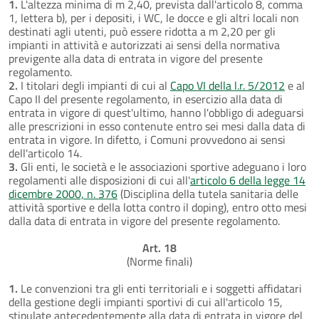
1.
L'altezza minima di m 2,40, prevista dall'articolo 8, comma
1, lettera b), per i depositi, i WC, le docce e gli altri locali non
destinati agli utenti, può essere ridotta a m 2,20 per gli
impianti in attività e autorizzati ai sensi della normativa
previgente alla data di entrata in vigore del presente
regolamento.
2.
I titolari degli impianti di cui al
Capo VI della l.r. 5/2012
e al
Capo II del presente regolamento, in esercizio alla data di
entrata in vigore di quest'ultimo, hanno l'obbligo di adeguarsi
alle prescrizioni in esso contenute entro sei mesi dalla data di
entrata in vigore. In difetto, i Comuni provvedono ai sensi
dell'articolo 14.
3.
Gli enti, le società e le associazioni sportive adeguano i loro
regolamenti alle disposizioni di cui all'
articolo 6 della legge 14
dicembre 2000, n. 376
(Disciplina della tutela sanitaria delle
attività sportive e della lotta contro il doping), entro otto mesi
dalla data di entrata in vigore del presente regolamento.
Art. 18
(Norme finali)
1.
Le convenzioni tra gli enti territoriali e i soggetti affidatari
della gestione degli impianti sportivi di cui all'articolo 15,
stipulate antecedentemente alla data di entrata in vigore del