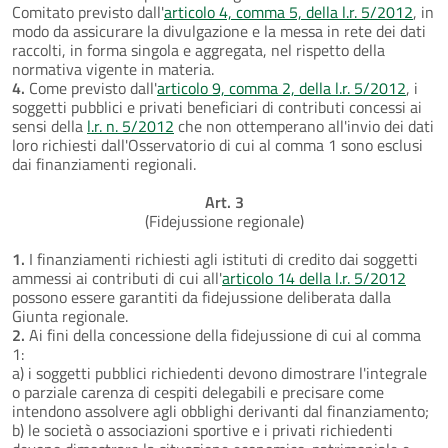
Comitato previsto dall'
articolo 4, comma 5, della l.r. 5/2012
, in
modo da assicurare la divulgazione e la messa in rete dei dati
raccolti, in forma singola e aggregata, nel rispetto della
normativa vigente in materia.
4.
Come previsto dall'
articolo 9, comma 2, della l.r. 5/2012
, i
soggetti pubblici e privati beneficiari di contributi concessi ai
sensi della
l.r. n. 5/2012
che non ottemperano all'invio dei dati
loro richiesti dall'Osservatorio di cui al comma 1 sono esclusi
dai finanziamenti regionali.
Art. 3
(Fidejussione regionale)
1.
I finanziamenti richiesti agli istituti di credito dai soggetti
ammessi ai contributi di cui all'
articolo 14 della l.r. 5/2012
possono essere garantiti da fidejussione deliberata dalla
Giunta regionale.
2.
Ai fini della concessione della fidejussione di cui al comma
1:
a) i soggetti pubblici richiedenti devono dimostrare l'integrale
o parziale carenza di cespiti delegabili e precisare come
intendono assolvere agli obblighi derivanti dal finanziamento;
b) le società o associazioni sportive e i privati richiedenti