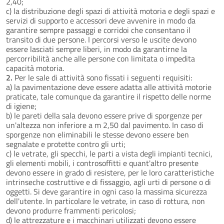
2,40;
c) la distribuzione degli spazi di attività motoria e degli spazi e
servizi di supporto e accessori deve avvenire in modo da
garantire sempre passaggi e corridoi che consentano il
transito di due persone. I percorsi verso le uscite devono
essere lasciati sempre liberi, in modo da garantirne la
percorribilità anche alle persone con limitata o impedita
capacità motoria.
2.
Per le sale di attività sono fissati i seguenti requisiti:
a) la pavimentazione deve essere adatta alle attività motorie
praticate, tale comunque da garantire il rispetto delle norme
di igiene;
b) le pareti della sala devono essere prive di sporgenze per
un'altezza non inferiore a m 2,50 dal pavimento. In caso di
sporgenze non eliminabili le stesse devono essere ben
segnalate e protette contro gli urti;
c) le vetrate, gli specchi, le parti a vista degli impianti tecnici,
gli elementi mobili, i controsoffitti e quant'altro presente
devono essere in grado di resistere, per le loro caratteristiche
intrinseche costruttive e di fissaggio, agli urti di persone o di
oggetti. Si deve garantire in ogni caso la massima sicurezza
dell'utente. In particolare le vetrate, in caso di rottura, non
devono produrre frammenti pericolosi;
d) le attrezzature e i macchinari utilizzati devono essere