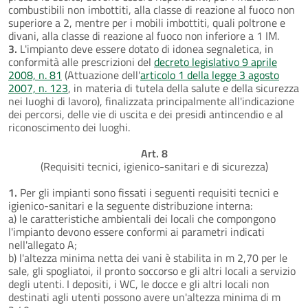
combustibili non imbottiti, alla classe di reazione al fuoco non
superiore a 2, mentre per i mobili imbottiti, quali poltrone e
divani, alla classe di reazione al fuoco non inferiore a 1 IM.
3.
L'impianto deve essere dotato di idonea segnaletica, in
conformità alle prescrizioni del
decreto legislativo 9 aprile
2008, n. 81
(Attuazione dell'
articolo 1 della legge 3 agosto
2007, n. 123
, in materia di tutela della salute e della sicurezza
nei luoghi di lavoro), finalizzata principalmente all'indicazione
dei percorsi, delle vie di uscita e dei presidi antincendio e al
riconoscimento dei luoghi.
Art. 8
(Requisiti tecnici, igienico-sanitari e di sicurezza)
1.
Per gli impianti sono fissati i seguenti requisiti tecnici e
igienico-sanitari e la seguente distribuzione interna:
a) le caratteristiche ambientali dei locali che compongono
l'impianto devono essere conformi ai parametri indicati
nell'allegato A;
b) l'altezza minima netta dei vani è stabilita in m 2,70 per le
sale, gli spogliatoi, il pronto soccorso e gli altri locali a servizio
degli utenti. I depositi, i WC, le docce e gli altri locali non
destinati agli utenti possono avere un'altezza minima di m