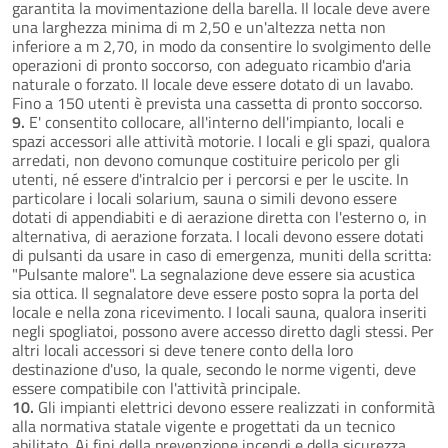
garantita la movimentazione della barella. Il locale deve avere
una larghezza minima di m 2,50 e un'altezza netta non
inferiore a m 2,70, in modo da consentire lo svolgimento delle
operazioni di pronto soccorso, con adeguato ricambio d'aria
naturale o forzato. Il locale deve essere dotato di un lavabo.
Fino a 150 utenti è prevista una cassetta di pronto soccorso.
9.
E' consentito collocare, all'interno dell'impianto, locali e
spazi accessori alle attività motorie. I locali e gli spazi, qualora
arredati, non devono comunque costituire pericolo per gli
utenti, né essere d'intralcio per i percorsi e per le uscite. In
particolare i locali solarium, sauna o simili devono essere
dotati di appendiabiti e di aerazione diretta con l'esterno o, in
alternativa, di aerazione forzata. I locali devono essere dotati
di pulsanti da usare in caso di emergenza, muniti della scritta:
"Pulsante malore". La segnalazione deve essere sia acustica
sia ottica. Il segnalatore deve essere posto sopra la porta del
locale e nella zona ricevimento. I locali sauna, qualora inseriti
negli spogliatoi, possono avere accesso diretto dagli stessi. Per
altri locali accessori si deve tenere conto della loro
destinazione d'uso, la quale, secondo le norme vigenti, deve
essere compatibile con l'attività principale.
10.
Gli impianti elettrici devono essere realizzati in conformità
alla normativa statale vigente e progettati da un tecnico
abilitato. Ai fini della prevenzione incendi e della sicurezza