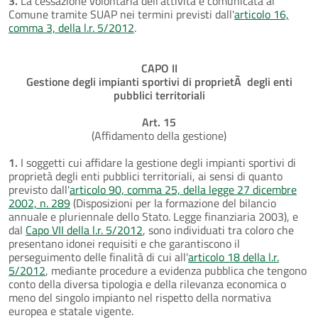
3.
La cessazione volontaria dell'attività è comunicata al
Comune tramite SUAP nei termini previsti dall'
articolo 16,
comma 3, della l.r. 5/2012
.
CAPO II
Gestione degli impianti sportivi di proprietÃ degli enti
pubblici territoriali
Art. 15
(Affidamento della gestione)
1.
I soggetti cui affidare la gestione degli impianti sportivi di
proprietà degli enti pubblici territoriali, ai sensi di quanto
previsto dall'
articolo 90, comma 25, della legge 27 dicembre
2002, n. 289
(Disposizioni per la formazione del bilancio
annuale e pluriennale dello Stato. Legge finanziaria 2003), e
dal
Capo VII della l.r. 5/2012
, sono individuati tra coloro che
presentano idonei requisiti e che garantiscono il
perseguimento delle finalità di cui all'
articolo 18 della l.r.
5/2012
, mediante procedure a evidenza pubblica che tengono
conto della diversa tipologia e della rilevanza economica o
meno del singolo impianto nel rispetto della normativa
europea e statale vigente.