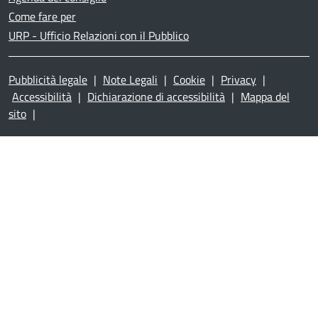
Come fare per
URP - Ufficio Relazioni con il Pubblico
Pubblicità legale
|
Note Legali
|
Cookie
|
Privacy
|
Accessibilità
|
Dichiarazione di accessibilità
|
Mappa del
sito
|