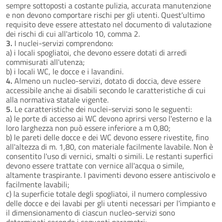
sempre sottoposti a costante pulizia, accurata manutenzione
e non devono comportare rischi per gli utenti. Quest'ultimo
requisito deve essere attestato nel documento di valutazione
dei rischi di cui all'articolo 10, comma 2.
3.
I nuclei-servizi comprendono:
a) i locali spogliatoi, che devono essere dotati di arredi
commisurati all'utenza;
b) i locali WC, le docce e i lavandini.
4.
Almeno un nucleo-servizi, dotato di doccia, deve essere
accessibile anche ai disabili secondo le caratteristiche di cui
alla normativa statale vigente.
5.
Le caratteristiche dei nuclei-servizi sono le seguenti:
a) le porte di accesso ai WC devono aprirsi verso l'esterno e la
loro larghezza non può essere inferiore a m 0,80;
b) le pareti delle docce e dei WC devono essere rivestite, fino
all'altezza di m. 1,80, con materiale facilmente lavabile. Non è
consentito l'uso di vernici, smalti o simili. Le restanti superfici
devono essere trattate con vernice all'acqua o simile,
altamente traspirante. I pavimenti devono essere antiscivolo e
facilmente lavabili;
c) la superficie totale degli spogliatoi, il numero complessivo
delle docce e dei lavabi per gli utenti necessari per l'impianto e
il dimensionamento di ciascun nucleo-servizi sono
determinati secondo i seguenti parametri: