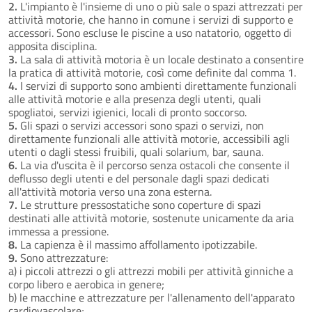
2.
L'impianto è l'insieme di uno o più sale o spazi attrezzati per
attività motorie, che hanno in comune i servizi di supporto e
accessori. Sono escluse le piscine a uso natatorio, oggetto di
apposita disciplina.
3.
La sala di attività motoria è un locale destinato a consentire
la pratica di attività motorie, così come definite dal comma 1.
4.
I servizi di supporto sono ambienti direttamente funzionali
alle attività motorie e alla presenza degli utenti, quali
spogliatoi, servizi igienici, locali di pronto soccorso.
5.
Gli spazi o servizi accessori sono spazi o servizi, non
direttamente funzionali alle attività motorie, accessibili agli
utenti o dagli stessi fruibili, quali solarium, bar, sauna.
6.
La via d'uscita è il percorso senza ostacoli che consente il
deflusso degli utenti e del personale dagli spazi dedicati
all'attività motoria verso una zona esterna.
7.
Le strutture pressostatiche sono coperture di spazi
destinati alle attività motorie, sostenute unicamente da aria
immessa a pressione.
8.
La capienza è il massimo affollamento ipotizzabile.
9.
Sono attrezzature:
a) i piccoli attrezzi o gli attrezzi mobili per attività ginniche a
corpo libero e aerobica in genere;
b) le macchine e attrezzature per l'allenamento dell'apparato
cardiovascolare;