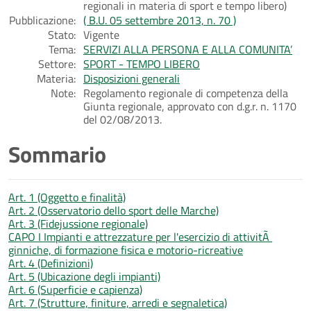
regionali in materia di sport e tempo libero)
Pubblicazione:
( B.U. 05 settembre 2013, n. 70 )
Stato:
Vigente
Tema:
SERVIZI ALLA PERSONA E ALLA COMUNITA’
Settore:
SPORT - TEMPO LIBERO
Materia:
Disposizioni generali
Note:
Regolamento regionale di competenza della
Giunta regionale, approvato con d.g.r. n. 1170
del 02/08/2013.
Sommario
Art. 1 (Oggetto e finalità)
Art. 2 (Osservatorio dello sport delle Marche)
Art. 3 (Fidejussione regionale)
CAPO I Impianti e attrezzature per l'esercizio di attivitÃ
ginniche, di formazione fisica e motorio-ricreative
Art. 4 (Definizioni)
Art. 5 (Ubicazione degli impianti)
Art. 6 (Superficie e capienza)
Art. 7 (Strutture, finiture, arredi e segnaletica)