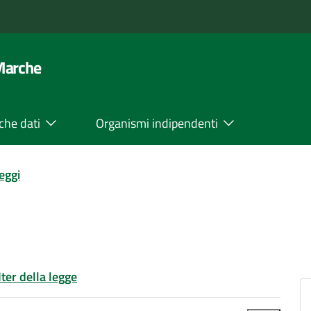
 Marche
che dati
Organismi indipendenti
leggi
Iter della legge