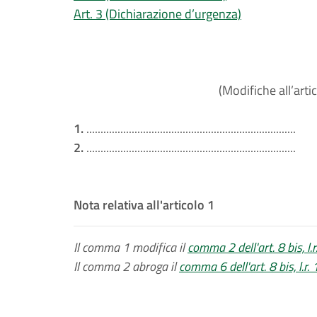
Art. 3 (Dichiarazione d’urgenza)
(Modifiche all’artic
1.
..........................................................................
2.
..........................................................................
Nota relativa all'articolo 1
Il comma 1 modifica il
comma 2 dell'art. 8 bis, l
Il comma 2 abroga il
comma 6 dell'art. 8 bis, l.r