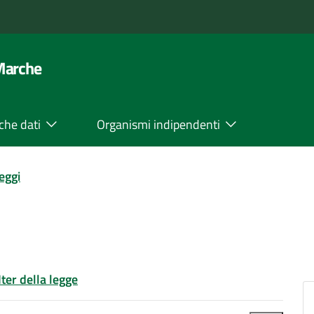
 Marche
che dati
Organismi indipendenti
leggi
Iter della legge