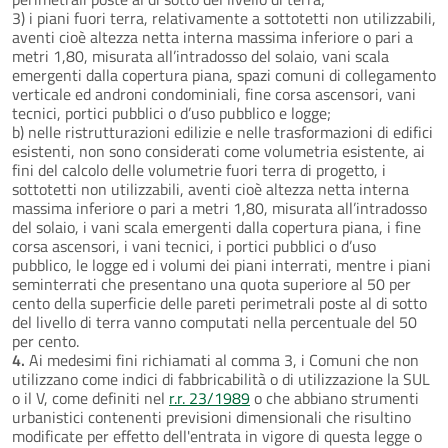
3) i piani fuori terra, relativamente a sottotetti non utilizzabili,
aventi cioè altezza netta interna massima inferiore o pari a
metri 1,80, misurata all’intradosso del solaio, vani scala
emergenti dalla copertura piana, spazi comuni di collegamento
verticale ed androni condominiali, fine corsa ascensori, vani
tecnici, portici pubblici o d’uso pubblico e logge;
b) nelle ristrutturazioni edilizie e nelle trasformazioni di edifici
esistenti, non sono considerati come volumetria esistente, ai
fini del calcolo delle volumetrie fuori terra di progetto, i
sottotetti non utilizzabili, aventi cioè altezza netta interna
massima inferiore o pari a metri 1,80, misurata all’intradosso
del solaio, i vani scala emergenti dalla copertura piana, i fine
corsa ascensori, i vani tecnici, i portici pubblici o d’uso
pubblico, le logge ed i volumi dei piani interrati, mentre i piani
seminterrati che presentano una quota superiore al 50 per
cento della superficie delle pareti perimetrali poste al di sotto
del livello di terra vanno computati nella percentuale del 50
per cento.
4.
Ai medesimi fini richiamati al comma 3, i Comuni che non
utilizzano come indici di fabbricabilità o di utilizzazione la SUL
o il V, come definiti nel
r.r. 23/1989
o che abbiano strumenti
urbanistici contenenti previsioni dimensionali che risultino
modificate per effetto dell'entrata in vigore di questa legge o