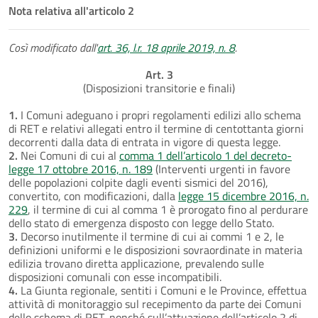
Nota relativa all'articolo 2
Così modificato dall'
art. 36, l.r. 18 aprile 2019, n. 8
.
Art. 3
(Disposizioni transitorie e finali)
1.
I Comuni adeguano i propri regolamenti edilizi allo schema
di RET e relativi allegati entro il termine di centottanta giorni
decorrenti dalla data di entrata in vigore di questa legge.
2.
Nei Comuni di cui al
comma 1 dell’articolo 1 del decreto-
legge 17 ottobre 2016, n. 189
(Interventi urgenti in favore
delle popolazioni colpite dagli eventi sismici del 2016),
convertito, con modificazioni, dalla
legge 15 dicembre 2016, n.
229
, il termine di cui al comma 1 è prorogato fino al perdurare
dello stato di emergenza disposto con legge dello Stato.
3.
Decorso inutilmente il termine di cui ai commi 1 e 2, le
definizioni uniformi e le disposizioni sovraordinate in materia
edilizia trovano diretta applicazione, prevalendo sulle
disposizioni comunali con esse incompatibili.
4.
La Giunta regionale, sentiti i Comuni e le Province, effettua
attività di monitoraggio sul recepimento da parte dei Comuni
dello schema di RET, nonché sull’attuazione dell’articolo 2 di