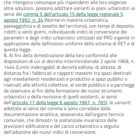
che ritengono comunque più rispondenti alle loro esigenze
altre soluzioni, possono adottare varianti ai piani urbanistici ai
sensi del
comma 5 dell'articolo 15 della legge regionale 5
agosto 1992, n. 34
(Norme in materia urbanistica,
paesaggistica e di assetto del territorio), con tempi di deposito
ridotti a venti giorni, individuando indici di conversione dei
parametri e degli indici urbanistici utilizzati dal PRG vigente in
applicazione delle definizioni uniformi dello schema di RET e di
questa legge.
5.
Ai fini della dimostrazione della loro conformità alle
disposizioni di cui al decreto interministeriale 2 aprile 1968, n.
1444 (Limiti inderogabili di densità edilizia, di altezza, di
distanza fra i fabbricati e rapporti massimi tra spazi destinati
agli insediamenti residenziali e produttivi e spazi pubblici o
riservati alle attività collettive, al verde pubblico o a parcheggi
da osservare ai fini della formazione dei nuovi strumenti
urbanistici o della revisione di quelli esistenti, ai sensi
dell’
articolo 17 della legge 6 agosto 1967, n. 765
), le varianti
adottate ai sensi del comma 4 sono corredate dalla
documentazione analitica, asseverata dall’organo tecnico
comunale, che dimostri la sostanziale invarianza delle
previsioni edificatorie e del carico urbanistico a seguito
dell’adozione dei nuovi indici di conversione.