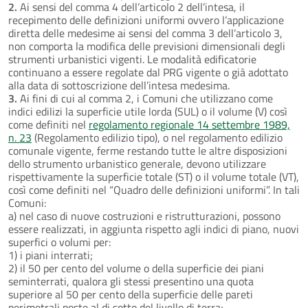
2.
Ai sensi del comma 4 dell’articolo 2 dell’intesa, il
recepimento delle definizioni uniformi ovvero l’applicazione
diretta delle medesime ai sensi del comma 3 dell’articolo 3,
non comporta la modifica delle previsioni dimensionali degli
strumenti urbanistici vigenti. Le modalità edificatorie
continuano a essere regolate dal PRG vigente o già adottato
alla data di sottoscrizione dell’intesa medesima.
3.
Ai fini di cui al comma 2, i Comuni che utilizzano come
indici edilizi la superficie utile lorda (SUL) o il volume (V) così
come definiti nel
regolamento regionale 14 settembre 1989,
n. 23
(Regolamento edilizio tipo), o nel regolamento edilizio
comunale vigente, ferme restando tutte le altre disposizioni
dello strumento urbanistico generale, devono utilizzare
rispettivamente la superficie totale (ST) o il volume totale (VT),
così come definiti nel “Quadro delle definizioni uniformi”. In tali
Comuni:
a) nel caso di nuove costruzioni e ristrutturazioni, possono
essere realizzati, in aggiunta rispetto agli indici di piano, nuovi
superfici o volumi per:
1) i piani interrati;
2) il 50 per cento del volume o della superficie dei piani
seminterrati, qualora gli stessi presentino una quota
superiore al 50 per cento della superficie delle pareti
perimetrali poste al di sotto del livello di terra;