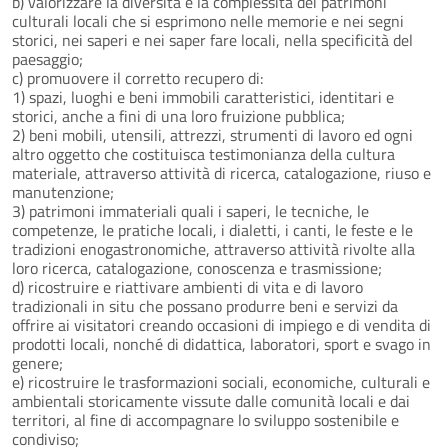
b) valorizzare la diversità e la complessità dei patrimoni
culturali locali che si esprimono nelle memorie e nei segni
storici, nei saperi e nei saper fare locali, nella specificità del
paesaggio;
c) promuovere il corretto recupero di:
1) spazi, luoghi e beni immobili caratteristici, identitari e
storici, anche a fini di una loro fruizione pubblica;
2) beni mobili, utensili, attrezzi, strumenti di lavoro ed ogni
altro oggetto che costituisca testimonianza della cultura
materiale, attraverso attività di ricerca, catalogazione, riuso e
manutenzione;
3) patrimoni immateriali quali i saperi, le tecniche, le
competenze, le pratiche locali, i dialetti, i canti, le feste e le
tradizioni enogastronomiche, attraverso attività rivolte alla
loro ricerca, catalogazione, conoscenza e trasmissione;
d) ricostruire e riattivare ambienti di vita e di lavoro
tradizionali in situ che possano produrre beni e servizi da
offrire ai visitatori creando occasioni di impiego e di vendita di
prodotti locali, nonché di didattica, laboratori, sport e svago in
genere;
e) ricostruire le trasformazioni sociali, economiche, culturali e
ambientali storicamente vissute dalle comunità locali e dai
territori, al fine di accompagnare lo sviluppo sostenibile e
condiviso;