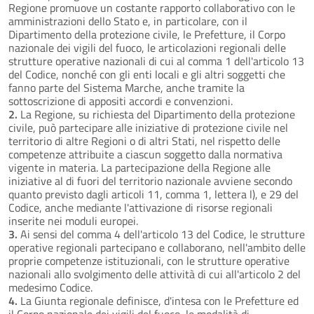
Regione promuove un costante rapporto collaborativo con le
amministrazioni dello Stato e, in particolare, con il
Dipartimento della protezione civile, le Prefetture, il Corpo
nazionale dei vigili del fuoco, le articolazioni regionali delle
strutture operative nazionali di cui al comma 1 dell'articolo 13
del Codice, nonché con gli enti locali e gli altri soggetti che
fanno parte del Sistema Marche, anche tramite la
sottoscrizione di appositi accordi e convenzioni.
2.
La Regione, su richiesta del Dipartimento della protezione
civile, può partecipare alle iniziative di protezione civile nel
territorio di altre Regioni o di altri Stati, nel rispetto delle
competenze attribuite a ciascun soggetto dalla normativa
vigente in materia. La partecipazione della Regione alle
iniziative al di fuori del territorio nazionale avviene secondo
quanto previsto dagli articoli 11, comma 1, lettera l), e 29 del
Codice, anche mediante l'attivazione di risorse regionali
inserite nei moduli europei.
3.
Ai sensi del comma 4 dell'articolo 13 del Codice, le strutture
operative regionali partecipano e collaborano, nell'ambito delle
proprie competenze istituzionali, con le strutture operative
nazionali allo svolgimento delle attività di cui all'articolo 2 del
medesimo Codice.
4.
La Giunta regionale definisce, d'intesa con le Prefetture ed
il Corpo nazionale dei vigili del fuoco, le modalità di