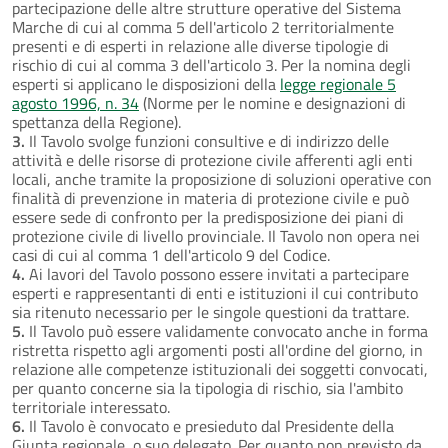
partecipazione delle altre strutture operative del Sistema
Marche di cui al comma 5 dell'articolo 2 territorialmente
presenti e di esperti in relazione alle diverse tipologie di
rischio di cui al comma 3 dell'articolo 3. Per la nomina degli
esperti si applicano le disposizioni della
legge regionale 5
agosto 1996, n. 34
(Norme per le nomine e designazioni di
spettanza della Regione).
3.
Il Tavolo svolge funzioni consultive e di indirizzo delle
attività e delle risorse di protezione civile afferenti agli enti
locali, anche tramite la proposizione di soluzioni operative con
finalità di prevenzione in materia di protezione civile e può
essere sede di confronto per la predisposizione dei piani di
protezione civile di livello provinciale. Il Tavolo non opera nei
casi di cui al comma 1 dell'articolo 9 del Codice.
4.
Ai lavori del Tavolo possono essere invitati a partecipare
esperti e rappresentanti di enti e istituzioni il cui contributo
sia ritenuto necessario per le singole questioni da trattare.
5.
Il Tavolo può essere validamente convocato anche in forma
ristretta rispetto agli argomenti posti all'ordine del giorno, in
relazione alle competenze istituzionali dei soggetti convocati,
per quanto concerne sia la tipologia di rischio, sia l'ambito
territoriale interessato.
6.
Il Tavolo è convocato e presieduto dal Presidente della
Giunta regionale, o suo delegato. Per quanto non previsto da