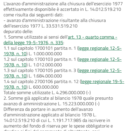
L'avanzo d'amministrazione alla chiusura dell'esercizio 1977
effettivamente disponibile è accertato in L. 14.012.519.210
come risulta dai seguenti dati:
- avanzo d'amministrazione risultante alla chiusura
dell'esercizio 1977 L. 33.531.519.210
depurato delle:
1. Somme utilizzate ai sensi dell'
art. 13 - quarto comma -
della legge 19-5-1976, n. 335
:
1.1 sul capitolo 1700101 partita n. 1 (
legge regionale 12-5-
1978, n. 10
) L. 1.000.000.000
1.2 sul capitolo 1700103 partita n. 1 (
legge regionale 12-5-
1978, n. 10
) L. 1.012.000.000
1.3 sul capitolo 1700105 partita n. 3 (
legge regionale 12-5-
1978, n. 10
) L. 1.684.000.000
1.4 sul capitolo 2700106 partita n. 12 (
legge regionale 19-5-
1978, n. 10
) L. 600.000.000
Totale somme utilizzate L. 4.296.000.000 (-)
2. Somme già applicate al bilancio 1978 quale presunto
avanzo di amministrazione L. 15.223.000.000 (-)
Differenza da portare in aumento dell'avanzo
d'amministrazione applicato al bilancio 1978 L.
14.012.519.210 di cui L. 1.191.717.985 da iscrivere in
aumento del fondo di riserva per le spese obbligatorie e