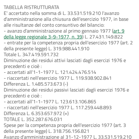
TABELLA RISTRUTTURATA
E' accertato nella somma di L. 33.531.519.210 l'avanzo
d'amministrazione alla chiusura dell'esercizio 1977, in base
alle risultanze del conto consuntivo del bilancio:
- avanzo d'amministrazione al primo gennaio 1977 (
art. 9
della legge regionale 3-9-1977, n. 39
) L. 27.431.149.822
- entrate per la competenza propria dell'esercizio 1977 (art. 2
della presente legge) L. 319.988.441.910
Totale L. 347.419.591.732
Diminuzione dei residui attivi lasciati dagli esercizi 1976 e
precedenti e cioè :
- accertati all'1-1-1977 L. 121.424.476.514
- riaccertati nell'esercizio 1977 L. 119.938.902.841
Differenza L. 1.485.573.673 (-)
Diminuzione dei residui passivi lasciati dagli esercizi 1976 e
precedenti e cioè :
- accertati all'1-1-1977 L. 123.613.106.865
- riaccertati nell'esercizio 1977 L. 117.259.448.893
Differenza L. 6.353.657.972 (+)
TOTALE L. 352.287.676.031
Spese per la competenza propria dell'esercizio 1977 (art. 3
della presente legge) L. 318.756.156.821
Avanzo d'amministrazione al 31-12-1977 L. 33.531.519.210