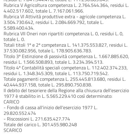
Rubrica V Agricoltura competenza L. 2.764.544.364, residui L.
4.402.517.602, totale L. 7.167.061.966.
Rubrica VI Attività produttive extra - agricole competenza L.
3.504.730.642, residui L. 2.084.669.792, totale L.
5.589.400.434.
Rubrica VII Oneri non ripartiti competenza L. 0, residui L. 0,
totale L. 0.
Totali titoli 1º e 2º competenza L. 141.375.553.827, residui L.
37.530.082.956, totale L. 178.905.636.783.
Titolo 3º Estinzione di passività competenza L. 1.667.885.620,
residui L. 1.566.508.893, totale L. 3.234.394.513.
Titolo 4º Contabilità speciali competenza L. 112.402.374.233,
residui L. 1.348.345.309, totale L. 113.750.719.542.
Totale pagamenti competenza L. 255.445.813.680, residui L.
40.444.937.158, totale L. 295.890.750.838.
Il debito del tesoriere della Regione alla chiusura dell'esercizio
1977 è stabilito in L. 5.565.229.410 così determinato:
CARICO
- Fondo di cassa all'inizio dell'esercizio 1977 L.
29.820.552.474
- Riscossioni L. 271.635.427.774
Totale del carico L. 301.455.980.248
SCARICO