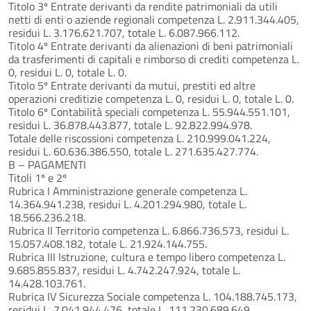
Titolo 3º Entrate derivanti da rendite patrimoniali da utili
netti di enti o aziende regionali competenza L. 2.911.344.405,
residui L. 3.176.621.707, totale L. 6.087.966.112.
Titolo 4º Entrate derivanti da alienazioni di beni patrimoniali
da trasferimenti di capitali e rimborso di crediti competenza L.
0, residui L. 0, totale L. 0.
Titolo 5º Entrate derivanti da mutui, prestiti ed altre
operazioni creditizie competenza L. 0, residui L. 0, totale L. 0.
Titolo 6º Contabilità speciali competenza L. 55.944.551.101,
residui L. 36.878.443.877, totale L. 92.822.994.978.
Totale delle riscossioni competenza L. 210.999.041.224,
residui L. 60.636.386.550, totale L. 271.635.427.774.
B – PAGAMENTI
Titoli 1º e 2º
Rubrica I Amministrazione generale competenza L.
14.364.941.238, residui L. 4.201.294.980, totale L.
18.566.236.218.
Rubrica II Territorio competenza L. 6.866.736.573, residui L.
15.057.408.182, totale L. 21.924.144.755.
Rubrica III Istruzione, cultura e tempo libero competenza L.
9.685.855.837, residui L. 4.742.247.924, totale L.
14.428.103.761.
Rubrica IV Sicurezza Sociale competenza L. 104.188.745.173,
residui L. 7.041.944.476, totale L. 111.230.689.649.