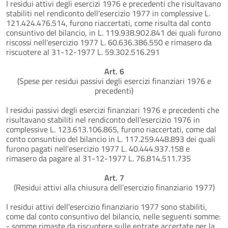
I residui attivi degli esercizi 1976 e precedenti che risultavano
stabiliti nel rendiconto dell'esercizio 1977 in complessive L.
121.424.476.514, furono riaccertati, come risulta dal conto
consuntivo del bilancio, in L. 119.938.902.841 dei quali furono
riscossi nell'esercizio 1977 L. 60.636.386.550 e rimasero da
riscuotere al 31-12-1977 L. 59.302.516.291
Art. 6
(Spese per residui passivi degli esercizi finanziari 1976 e
precedenti)
I residui passivi degli esercizi finanziari 1976 e precedenti che
risultavano stabiliti nel rendiconto dell'esercizio 1976 in
complessive L. 123.613.106.865, furono riaccertati, come dal
conto consuntivo del bilancio in L. 117.259.448.893 dei quali
furono pagati nell'esercizio 1977 L. 40.444.937.158 e
rimasero da pagare al 31-12-1977 L. 76.814.511.735
Art. 7
(Residui attivi alla chiusura dell’esercizio finanziario 1977)
I residui attivi dell'esercizio finanziario 1977 sono stabiliti,
come dal conto consuntivo del bilancio, nelle seguenti somme:
- somme rimaste da riscuotere sulle entrate accertate per la