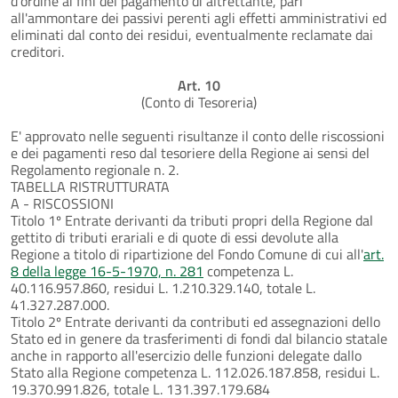
d'ordine ai fini del pagamento di altrettante, pari
all'ammontare dei passivi perenti agli effetti amministrativi ed
eliminati dal conto dei residui, eventualmente reclamate dai
creditori.
Art. 10
(Conto di Tesoreria)
E' approvato nelle seguenti risultanze il conto delle riscossioni
e dei pagamenti reso dal tesoriere della Regione ai sensi del
Regolamento regionale n. 2.
TABELLA RISTRUTTURATA
A - RISCOSSIONI
Titolo 1º Entrate derivanti da tributi propri della Regione dal
gettito di tributi erariali e di quote di essi devolute alla
Regione a titolo di ripartizione del Fondo Comune di cui all'
art.
8 della legge 16-5-1970, n. 281
competenza L.
40.116.957.860, residui L. 1.210.329.140, totale L.
41.327.287.000.
Titolo 2º Entrate derivanti da contributi ed assegnazioni dello
Stato ed in genere da trasferimenti di fondi dal bilancio statale
anche in rapporto all'esercizio delle funzioni delegate dallo
Stato alla Regione competenza L. 112.026.187.858, residui L.
19.370.991.826, totale L. 131.397.179.684