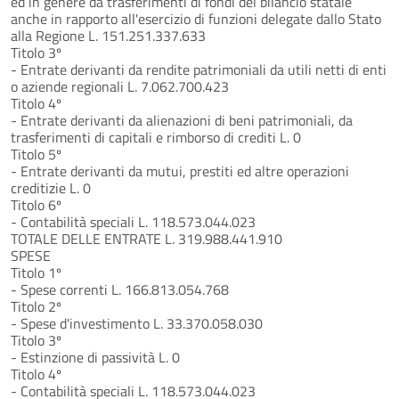
ed in genere da trasferimenti di fondi del bilancio statale
anche in rapporto all'esercizio di funzioni delegate dallo Stato
alla Regione L. 151.251.337.633
Titolo 3º
- Entrate derivanti da rendite patrimoniali da utili netti di enti
o aziende regionali L. 7.062.700.423
Titolo 4º
- Entrate derivanti da alienazioni di beni patrimoniali, da
trasferimenti di capitali e rimborso di crediti L. 0
Titolo 5º
- Entrate derivanti da mutui, prestiti ed altre operazioni
creditizie L. 0
Titolo 6º
- Contabilità speciali L. 118.573.044.023
TOTALE DELLE ENTRATE L. 319.988.441.910
SPESE
Titolo 1º
- Spese correnti L. 166.813.054.768
Titolo 2º
- Spese d'investimento L. 33.370.058.030
Titolo 3º
- Estinzione di passività L. 0
Titolo 4º
- Contabilità speciali L. 118.573.044.023