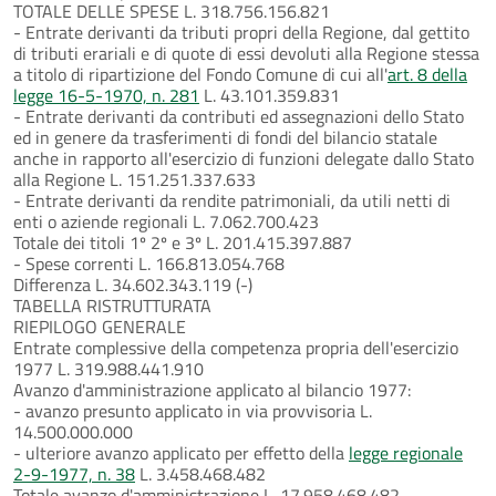
TOTALE DELLE SPESE L. 318.756.156.821
- Entrate derivanti da tributi propri della Regione, dal gettito
di tributi erariali e di quote di essi devoluti alla Regione stessa
a titolo di ripartizione del Fondo Comune di cui all'
art. 8 della
legge 16-5-1970, n. 281
L. 43.101.359.831
- Entrate derivanti da contributi ed assegnazioni dello Stato
ed in genere da trasferimenti di fondi del bilancio statale
anche in rapporto all'esercizio di funzioni delegate dallo Stato
alla Regione L. 151.251.337.633
- Entrate derivanti da rendite patrimoniali, da utili netti di
enti o aziende regionali L. 7.062.700.423
Totale dei titoli 1º 2º e 3º L. 201.415.397.887
- Spese correnti L. 166.813.054.768
Differenza L. 34.602.343.119 (-)
TABELLA RISTRUTTURATA
RIEPILOGO GENERALE
Entrate complessive della competenza propria dell'esercizio
1977 L. 319.988.441.910
Avanzo d'amministrazione applicato al bilancio 1977:
- avanzo presunto applicato in via provvisoria L.
14.500.000.000
- ulteriore avanzo applicato per effetto della
legge regionale
2-9-1977, n. 38
L. 3.458.468.482
Totale avanzo d'amministrazione L. 17.958.468.482