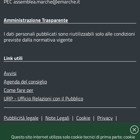
PEC assemblea.marche@emarche.it
Amministrazione Trasparente
I dati personali pubblicati sono riutilizzabili solo alle condizioni
previste dalla normativa vigente
Link utili
Avvisi
Agenda del consiglio
Come fare per
URP - Ufficio Relazioni con il Pubblico
Pubblicità legale
|
Note Legali
|
Cookie
|
Privacy
|
Accessibilità
|
Dichiarazione di accessibilità
|
Mappa del
sito
|
Questo sito internet utilizza solo cookie tecnici di prima parte; cookie